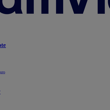
te
guro
r