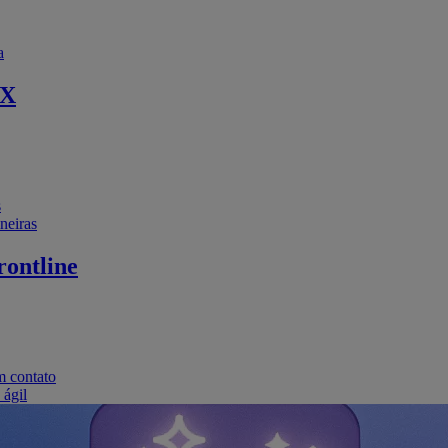
a
EX
s
neiras
ontline
m contato
 ágil