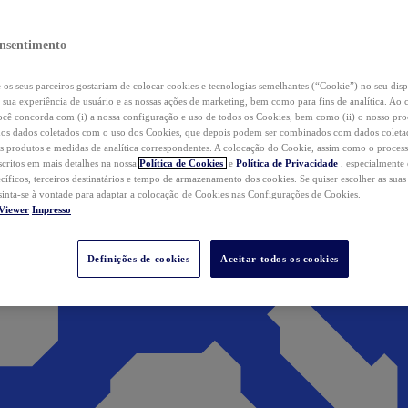
nsentimento
os seus parceiros gostariam de colocar cookies e tecnologias semelhantes (“Cookie”) no seu disp
a sua experiência de usuário e as nossas ações de marketing, bem como para fins de analítica. Ao 
cê concorda com (i) a nossa configuração e uso de todos os Cookies, bem como (ii) o nosso pr
os dados coletados com o uso dos Cookies, que depois podem ser combinados com dados coletad
s produtos e medidas de analítica correspondentes. A colocação do Cookie, assim como o proces
scritos em mais detalhes na nossa
Política de Cookies
e
Política de Privacidade
, especialmente
ecíficos, terceiros destinatários e tempo de armazenamento dos cookies. Se quiser escolher as suas
 sinta-se à vontade para adaptar a colocação de Cookies nas Configurações de Cookies.
Viewer
Impresso
Definições de cookies
Aceitar todos os cookies