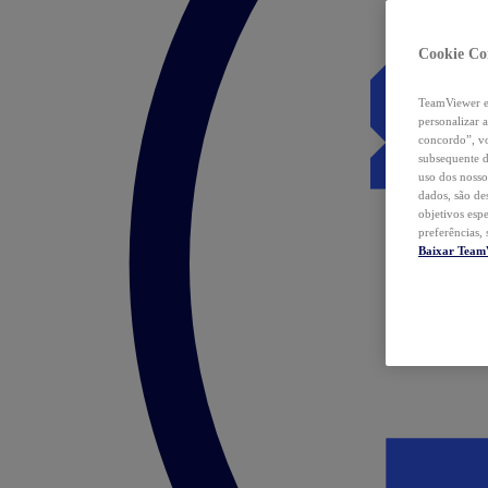
Cookie Co
TeamViewer e 
personalizar 
concordo”, vo
subsequente d
uso dos nosso
dados, são de
objetivos esp
preferências,
Baixar Team