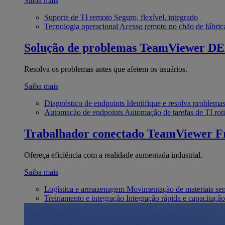
Saiba mais
Suporte de TI remoto
Seguro, flexível, integrado
Tecnologia operacional
Acesso remoto no chão de fábric
Solução de problemas
TeamViewer D
Resolva os problemas antes que afetem os usuários.
Saiba mais
Diagnóstico de endpoints
Identifique e resolva problema
Automação de endpoints
Automação de tarefas de TI roti
Trabalhador conectado
TeamViewer Fr
Ofereça eficiência com a realidade aumentada industrial.
Saiba mais
Logística e armazenagem
Movimentação de materiais se
Treinamento e integração
Integração rápida e capacitação