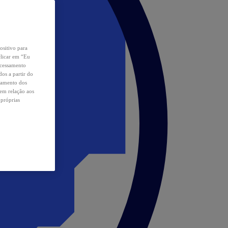
ositivo para
clicar em “Eu
ocessamento
os a partir do
samento dos
 em relação aos
 próprias