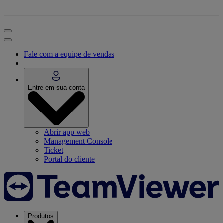
Fale com a equipe de vendas
Entre em sua conta
Abrir app web
Management Console
Ticket
Portal do cliente
Produtos