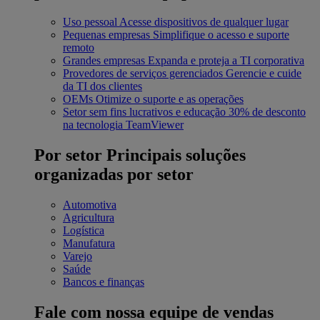
Uso pessoal
Acesse dispositivos de qualquer lugar
Pequenas empresas
Simplifique o acesso e suporte
remoto
Grandes empresas
Expanda e proteja a TI corporativa
Provedores de serviços gerenciados
Gerencie e cuide
da TI dos clientes
OEMs
Otimize o suporte e as operações
Setor sem fins lucrativos e educação
30% de desconto
na tecnologia TeamViewer
Por setor
Principais soluções
organizadas por setor
Automotiva
Agricultura
Logística
Manufatura
Varejo
Saúde
Bancos e finanças
Fale com nossa equipe de vendas