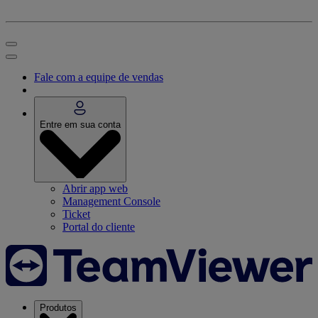
Fale com a equipe de vendas
Entre em sua conta
Abrir app web
Management Console
Ticket
Portal do cliente
Produtos