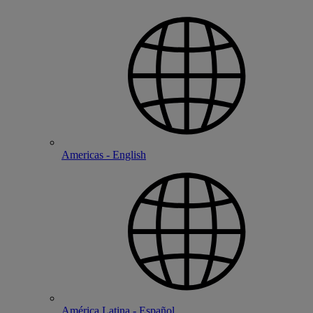
Americas - English
América Latina - Español