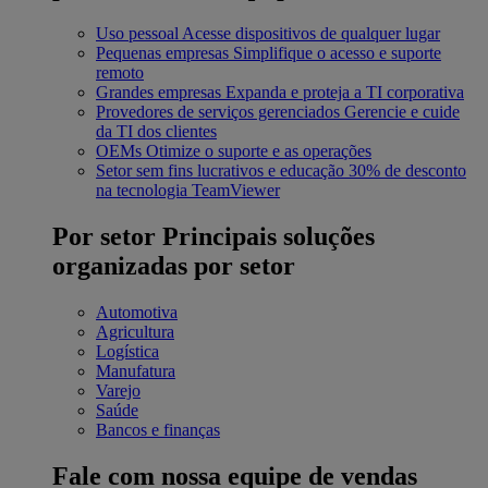
Uso pessoal
Acesse dispositivos de qualquer lugar
Pequenas empresas
Simplifique o acesso e suporte
remoto
Grandes empresas
Expanda e proteja a TI corporativa
Provedores de serviços gerenciados
Gerencie e cuide
da TI dos clientes
OEMs
Otimize o suporte e as operações
Setor sem fins lucrativos e educação
30% de desconto
na tecnologia TeamViewer
Por setor
Principais soluções
organizadas por setor
Automotiva
Agricultura
Logística
Manufatura
Varejo
Saúde
Bancos e finanças
Fale com nossa equipe de vendas