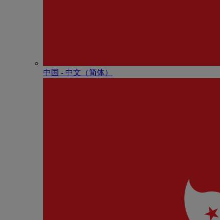
中国 - 中⽂（简体）