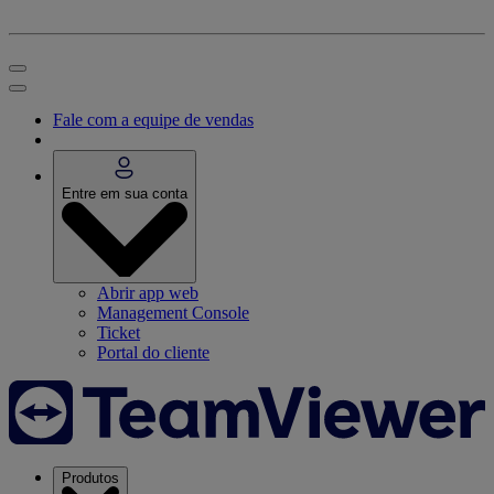
Fale com a equipe de vendas
Entre em sua conta
Abrir app web
Management Console
Ticket
Portal do cliente
Produtos