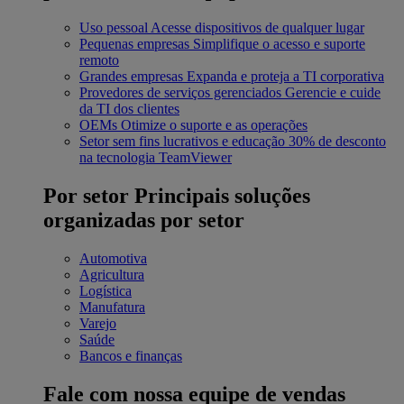
Uso pessoal
Acesse dispositivos de qualquer lugar
Pequenas empresas
Simplifique o acesso e suporte
remoto
Grandes empresas
Expanda e proteja a TI corporativa
Provedores de serviços gerenciados
Gerencie e cuide
da TI dos clientes
OEMs
Otimize o suporte e as operações
Setor sem fins lucrativos e educação
30% de desconto
na tecnologia TeamViewer
Por setor
Principais soluções
organizadas por setor
Automotiva
Agricultura
Logística
Manufatura
Varejo
Saúde
Bancos e finanças
Fale com nossa equipe de vendas