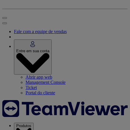
Fale com a equipe de vendas
Entre em sua conta
Abrir app web
Management Console
Ticket
Portal do cliente
Produtos