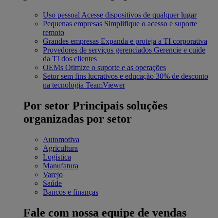
Uso pessoal
Acesse dispositivos de qualquer lugar
Pequenas empresas
Simplifique o acesso e suporte
remoto
Grandes empresas
Expanda e proteja a TI corporativa
Provedores de serviços gerenciados
Gerencie e cuide
da TI dos clientes
OEMs
Otimize o suporte e as operações
Setor sem fins lucrativos e educação
30% de desconto
na tecnologia TeamViewer
Por setor
Principais soluções
organizadas por setor
Automotiva
Agricultura
Logística
Manufatura
Varejo
Saúde
Bancos e finanças
Fale com nossa equipe de vendas