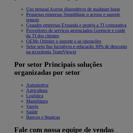
Uso pessoal
Acesse dispositivos de qualquer lugar
Pequenas empresas
Simplifique o acesso e suporte
remoto
Grandes empresas
Expanda e proteja a TI corporativa
Provedores de serviços gerenciados
Gerencie e cuide
da TI dos clientes
OEMs
Otimize o suporte e as operações
Setor sem fins lucrativos e educação
30% de desconto
na tecnologia TeamViewer
Por setor
Principais soluções
organizadas por setor
Automotiva
Agricultura
Logística
Manufatura
Varejo
Saúde
Bancos e finanças
Fale com nossa equipe de vendas