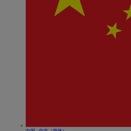
中国 - 中⽂（简体）