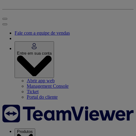
Fale com a equipe de vendas
Entre em sua conta
Abrir app web
Management Console
Ticket
Portal do cliente
Produtos