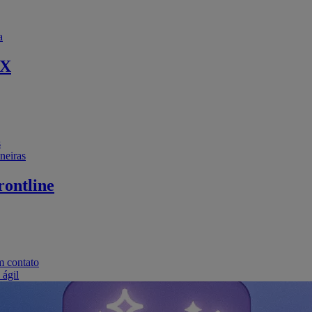
a
EX
s
neiras
ontline
m contato
 ágil