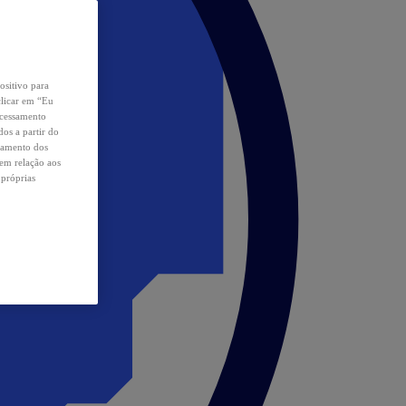
ositivo para
clicar em “Eu
ocessamento
os a partir do
samento dos
 em relação aos
 próprias