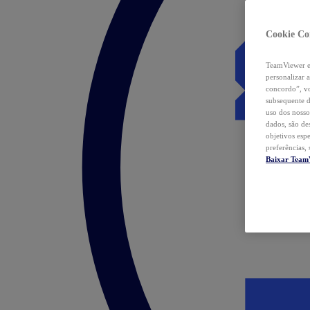
Cookie Co
TeamViewer e 
personalizar 
concordo”, vo
subsequente d
uso dos nosso
dados, são de
objetivos esp
preferências,
Baixar Team