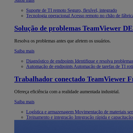
Saiba mais
Suporte de TI remoto
Seguro, flexível, integrado
Tecnologia operacional
Acesso remoto no chão de fábric
Solução de problemas
TeamViewer D
Resolva os problemas antes que afetem os usuários.
Saiba mais
Diagnóstico de endpoints
Identifique e resolva problema
Automação de endpoints
Automação de tarefas de TI roti
Trabalhador conectado
TeamViewer Fr
Ofereça eficiência com a realidade aumentada industrial.
Saiba mais
Logística e armazenagem
Movimentação de materiais se
Treinamento e integração
Integração rápida e capacitação