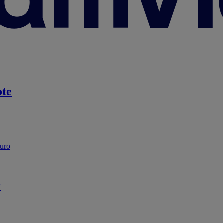
te
guro
r