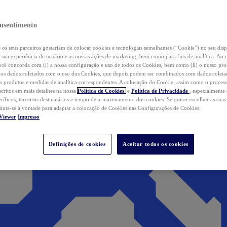
nsentimento
os seus parceiros gostariam de colocar cookies e tecnologias semelhantes (“Cookie”) no seu disp
a sua experiência de usuário e as nossas ações de marketing, bem como para fins de analítica. Ao 
cê concorda com (i) a nossa configuração e uso de todos os Cookies, bem como (ii) o nosso pr
os dados coletados com o uso dos Cookies, que depois podem ser combinados com dados coletad
s produtos e medidas de analítica correspondentes. A colocação do Cookie, assim como o proces
scritos em mais detalhes na nossa
Política de Cookies
e
Política de Privacidade
, especialmente
ecíficos, terceiros destinatários e tempo de armazenamento dos cookies. Se quiser escolher as suas
 sinta-se à vontade para adaptar a colocação de Cookies nas Configurações de Cookies.
Viewer
Impresso
Definições de cookies
Aceitar todos os cookies