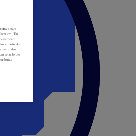
ositivo para
clicar em “Eu
ocessamento
os a partir do
samento dos
 em relação aos
 próprias