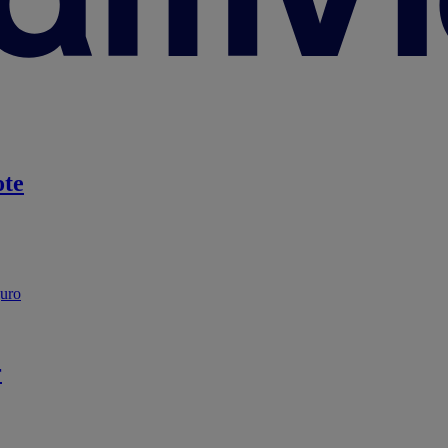
te
guro
r