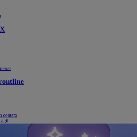
a
EX
s
neiras
ontline
m contato
 ágil