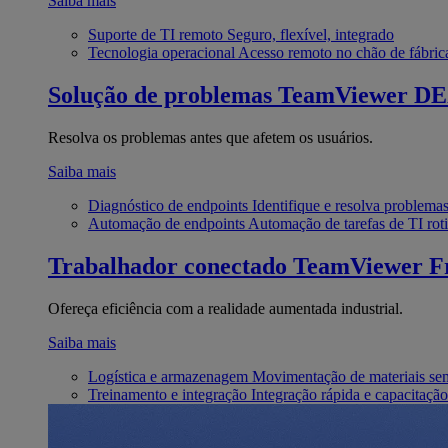
Saiba mais
Suporte de TI remoto
Seguro, flexível, integrado
Tecnologia operacional
Acesso remoto no chão de fábric
Solução de problemas
TeamViewer D
Resolva os problemas antes que afetem os usuários.
Saiba mais
Diagnóstico de endpoints
Identifique e resolva problema
Automação de endpoints
Automação de tarefas de TI roti
Trabalhador conectado
TeamViewer Fr
Ofereça eficiência com a realidade aumentada industrial.
Saiba mais
Logística e armazenagem
Movimentação de materiais se
Treinamento e integração
Integração rápida e capacitação