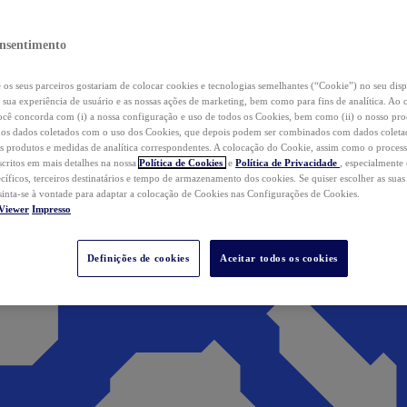
nsentimento
os seus parceiros gostariam de colocar cookies e tecnologias semelhantes (“Cookie”) no seu disp
a sua experiência de usuário e as nossas ações de marketing, bem como para fins de analítica. Ao 
cê concorda com (i) a nossa configuração e uso de todos os Cookies, bem como (ii) o nosso pr
os dados coletados com o uso dos Cookies, que depois podem ser combinados com dados coletad
s produtos e medidas de analítica correspondentes. A colocação do Cookie, assim como o proces
scritos em mais detalhes na nossa
Política de Cookies
e
Política de Privacidade
, especialmente
ecíficos, terceiros destinatários e tempo de armazenamento dos cookies. Se quiser escolher as suas
 sinta-se à vontade para adaptar a colocação de Cookies nas Configurações de Cookies.
Viewer
Impresso
Definições de cookies
Aceitar todos os cookies