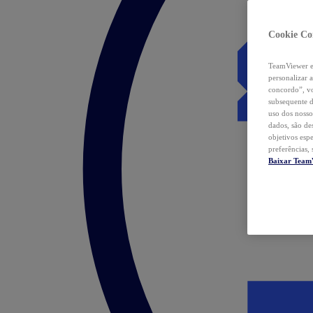
Cookie Co
TeamViewer e 
personalizar 
concordo”, vo
subsequente d
uso dos nosso
dados, são de
objetivos esp
preferências,
Baixar Team