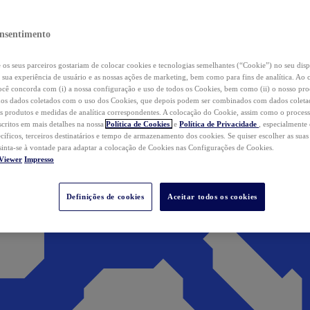
nsentimento
os seus parceiros gostariam de colocar cookies e tecnologias semelhantes (“Cookie”) no seu disp
a sua experiência de usuário e as nossas ações de marketing, bem como para fins de analítica. Ao 
cê concorda com (i) a nossa configuração e uso de todos os Cookies, bem como (ii) o nosso pr
os dados coletados com o uso dos Cookies, que depois podem ser combinados com dados coletad
s produtos e medidas de analítica correspondentes. A colocação do Cookie, assim como o proces
scritos em mais detalhes na nossa
Política de Cookies
e
Política de Privacidade
, especialmente
ecíficos, terceiros destinatários e tempo de armazenamento dos cookies. Se quiser escolher as suas
 sinta-se à vontade para adaptar a colocação de Cookies nas Configurações de Cookies.
Viewer
Impresso
Definições de cookies
Aceitar todos os cookies