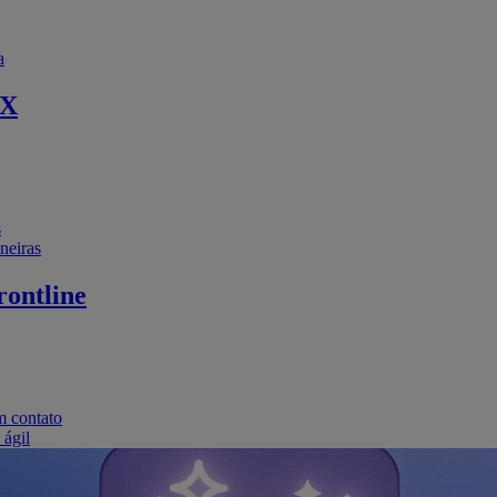
a
EX
s
neiras
ontline
m contato
 ágil