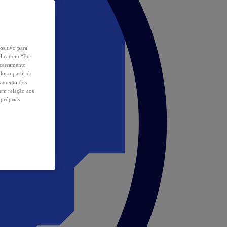
ositivo para
clicar em “Eu
ocessamento
os a partir do
samento dos
 em relação aos
 próprias