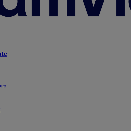
te
guro
r