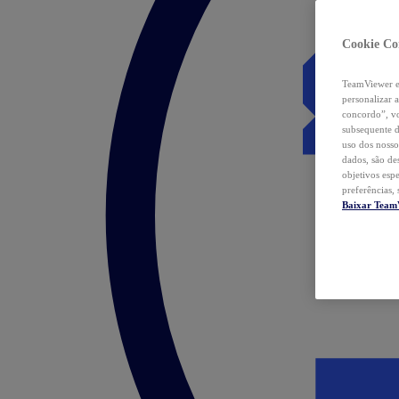
Cookie Co
TeamViewer e 
personalizar 
concordo”, vo
subsequente d
uso dos nosso
dados, são de
objetivos esp
preferências,
Baixar Team