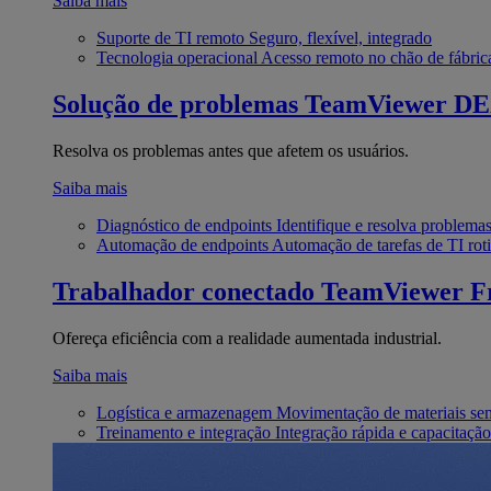
Saiba mais
Suporte de TI remoto
Seguro, flexível, integrado
Tecnologia operacional
Acesso remoto no chão de fábric
Solução de problemas
TeamViewer D
Resolva os problemas antes que afetem os usuários.
Saiba mais
Diagnóstico de endpoints
Identifique e resolva problema
Automação de endpoints
Automação de tarefas de TI roti
Trabalhador conectado
TeamViewer Fr
Ofereça eficiência com a realidade aumentada industrial.
Saiba mais
Logística e armazenagem
Movimentação de materiais se
Treinamento e integração
Integração rápida e capacitação