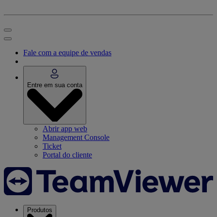
Fale com a equipe de vendas
Entre em sua conta
Abrir app web
Management Console
Ticket
Portal do cliente
Produtos