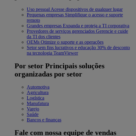
Uso pessoal
Acesse dispositivos de qualquer lugar
Pequenas empresas
Simplifique o acesso e suporte
remoto
Grandes empresas
Expanda e proteja a TI corporativa
Provedores de serviços gerenciados
Gerencie e cuide
da TI dos clientes
OEMs
Otimize o suporte e as operações
Setor sem fins lucrativos e educação
30% de desconto
na tecnologia TeamViewer
Por setor
Principais soluções
organizadas por setor
Automotiva
Agricultura
Logística
Manufatura
Varejo
Saúde
Bancos e finanças
Fale com nossa equipe de vendas