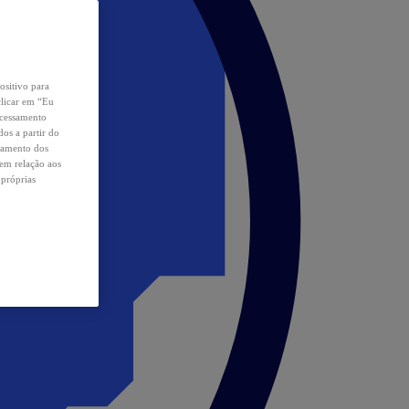
ositivo para
clicar em “Eu
ocessamento
os a partir do
samento dos
 em relação aos
 próprias