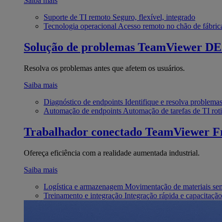
Saiba mais
Suporte de TI remoto
Seguro, flexível, integrado
Tecnologia operacional
Acesso remoto no chão de fábric
Solução de problemas
TeamViewer D
Resolva os problemas antes que afetem os usuários.
Saiba mais
Diagnóstico de endpoints
Identifique e resolva problema
Automação de endpoints
Automação de tarefas de TI roti
Trabalhador conectado
TeamViewer Fr
Ofereça eficiência com a realidade aumentada industrial.
Saiba mais
Logística e armazenagem
Movimentação de materiais se
Treinamento e integração
Integração rápida e capacitação