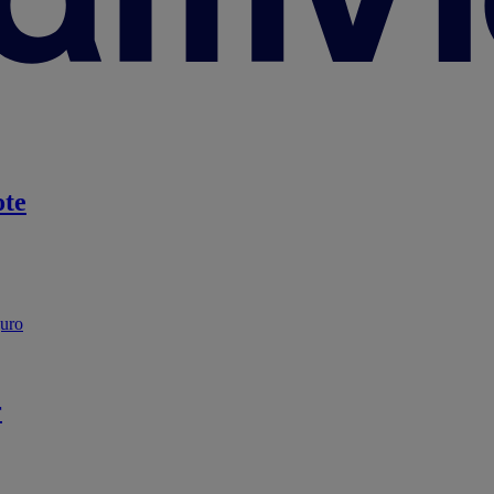
te
guro
r