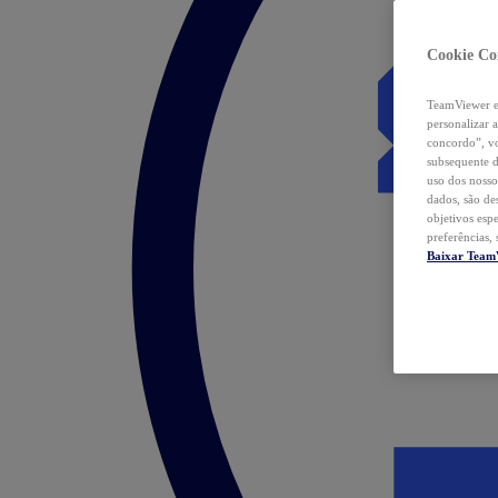
Cookie Co
TeamViewer e 
personalizar 
concordo”, vo
subsequente d
uso dos nosso
dados, são de
objetivos esp
preferências,
Baixar Team