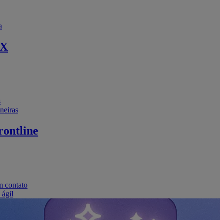
a
EX
s
neiras
ontline
m contato
 ágil