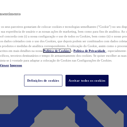
nsentimento
os seus parceiros gostariam de colocar cookies e tecnologias semelhantes (“Cookie”) no seu disp
a sua experiência de usuário e as nossas ações de marketing, bem como para fins de analítica. Ao 
cê concorda com (i) a nossa configuração e uso de todos os Cookies, bem como (ii) o nosso pr
os dados coletados com o uso dos Cookies, que depois podem ser combinados com dados coletad
s produtos e medidas de analítica correspondentes. A colocação do Cookie, assim como o proces
scritos em mais detalhes na nossa
Política de Cookies
e
Política de Privacidade
, especialmente
ecíficos, terceiros destinatários e tempo de armazenamento dos cookies. Se quiser escolher as suas
 sinta-se à vontade para adaptar a colocação de Cookies nas Configurações de Cookies.
Viewer
Impresso
Definições de cookies
Aceitar todos os cookies