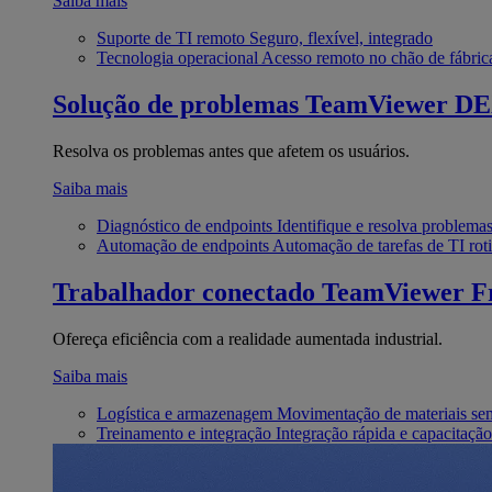
Saiba mais
Suporte de TI remoto
Seguro, flexível, integrado
Tecnologia operacional
Acesso remoto no chão de fábric
Solução de problemas
TeamViewer D
Resolva os problemas antes que afetem os usuários.
Saiba mais
Diagnóstico de endpoints
Identifique e resolva problema
Automação de endpoints
Automação de tarefas de TI roti
Trabalhador conectado
TeamViewer Fr
Ofereça eficiência com a realidade aumentada industrial.
Saiba mais
Logística e armazenagem
Movimentação de materiais se
Treinamento e integração
Integração rápida e capacitação