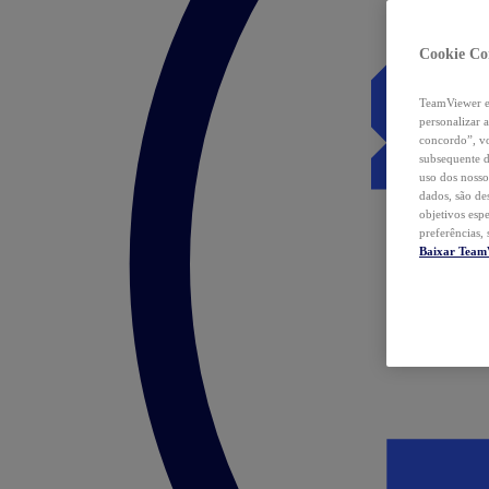
Cookie Co
TeamViewer e 
personalizar 
concordo”, vo
subsequente d
uso dos nosso
dados, são de
objetivos esp
preferências,
Baixar Team