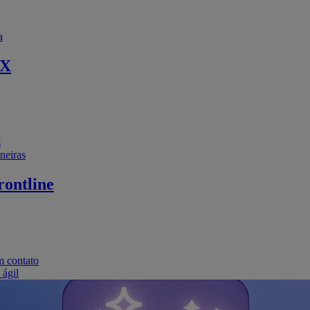
a
EX
s
neiras
ontline
m contato
 ágil