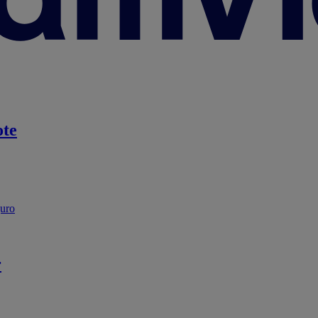
te
guro
r