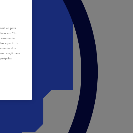
ositivo para
clicar em “Eu
ocessamento
os a partir do
samento dos
 em relação aos
 próprias