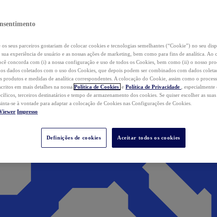
nsentimento
os seus parceiros gostariam de colocar cookies e tecnologias semelhantes (“Cookie”) no seu disp
a sua experiência de usuário e as nossas ações de marketing, bem como para fins de analítica. Ao 
cê concorda com (i) a nossa configuração e uso de todos os Cookies, bem como (ii) o nosso pr
os dados coletados com o uso dos Cookies, que depois podem ser combinados com dados coletad
s produtos e medidas de analítica correspondentes. A colocação do Cookie, assim como o proces
scritos em mais detalhes na nossa
Política de Cookies
e
Política de Privacidade
, especialmente
ecíficos, terceiros destinatários e tempo de armazenamento dos cookies. Se quiser escolher as suas
 sinta-se à vontade para adaptar a colocação de Cookies nas Configurações de Cookies.
Viewer
Impresso
Definições de cookies
Aceitar todos os cookies