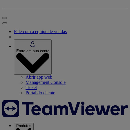
Fale com a equipe de vendas
Entre em sua conta
Abrir app web
Management Console
Ticket
Portal do cliente
Produtos