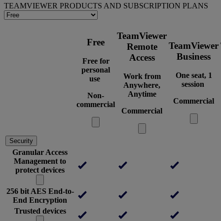
TEAMVIEWER PRODUCTS AND SUBSCRIPTION PLANS
TeamViewer
Free
TeamViewer
Remote
Business
Access
Free for
personal
One seat, 1
Work from
use
session
Anywhere,
Anytime
Non-
Commercial
commercial
Commercial
Security
Granular Access
Management to
protect devices
256 bit AES End-to-
End Encryption
Trusted devices