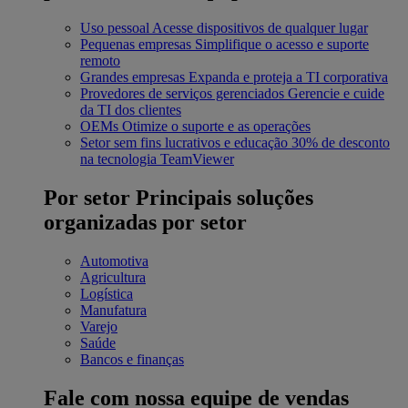
Uso pessoal
Acesse dispositivos de qualquer lugar
Pequenas empresas
Simplifique o acesso e suporte
remoto
Grandes empresas
Expanda e proteja a TI corporativa
Provedores de serviços gerenciados
Gerencie e cuide
da TI dos clientes
OEMs
Otimize o suporte e as operações
Setor sem fins lucrativos e educação
30% de desconto
na tecnologia TeamViewer
Por setor
Principais soluções
organizadas por setor
Automotiva
Agricultura
Logística
Manufatura
Varejo
Saúde
Bancos e finanças
Fale com nossa equipe de vendas