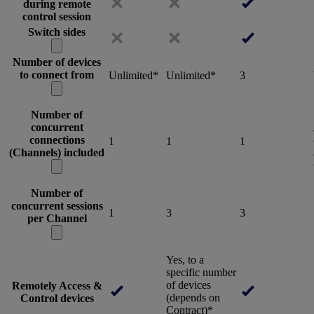
during remote
control session
Switch sides
Number of devices
to connect from
Unlimited*
Unlimited*
3
Number of
concurrent
connections
1
1
1
(Channels) included
Number of
concurrent sessions
1
3
3
per Channel
Yes, to a
specific number
of devices
Remotely Access &
(depends on
Control devices
Contract)*