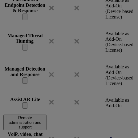
Available as
Endpoint Detection
Add-On
& Response
(Device-based
License)
Available as
Managed Threat
Add-On
Hunting
(Device-based
License)
Available as
Managed Detection
Add-On
and Response
(Device-based
License)
Assist AR Lite
Available as
Add-On
Remote
administration and
support
VoiP, video, chat