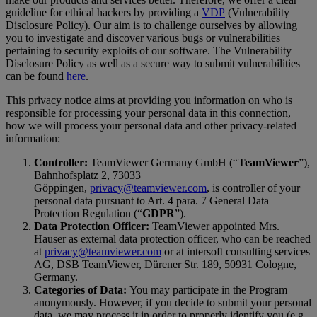
guideline for ethical hackers by providing a
VDP
(Vulnerability
Disclosure Policy). Our aim is to challenge ourselves by allowing
you to investigate and discover various bugs or vulnerabilities
pertaining to security exploits of our software. The Vulnerability
Disclosure Policy as well as a secure way to submit vulnerabilities
can be found
here
.
This privacy notice aims at providing you information on who is
responsible for processing your personal data in this connection,
how we will process your personal data and other privacy-related
information:
Controller:
TeamViewer Germany GmbH (“
TeamViewer
”),
Bahnhofsplatz 2, 73033
Göppingen,
privacy@teamviewer.com
, is controller of your
personal data pursuant to Art. 4 para. 7 General Data
Protection Regulation (“
GDPR
”).
Data Protection Officer:
TeamViewer appointed Mrs.
Hauser as external data protection officer, who can be reached
at
privacy@teamviewer.com
or at intersoft consulting services
AG, DSB TeamViewer, Dürener Str. 189, 50931 Cologne,
Germany.
Categories of Data:
You may participate in the Program
anonymously. However, if you decide to submit your personal
data, we may process it in order to properly identify you (e.g.,