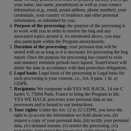
your name, last name, pseudonym) as well as your contact
information (e.g., email, postal address, phone number), your
credentials, your country of residence and other personal
information, as submitted by you.
Purpose of the processing:
the purpose of the processing is
to work with you in order to resolve the bug and any
associated topics around it. As mentioned above, you may
also participate within the Program anonymously.
Duration of the processing:
your personal data will be
stored with us as long as it is necessary for processing the bug
report. Once the purpose for processing has ceased to exist
and statutory retention periods have lapsed, TeamViewer will
delete the data in accordance with data protection obligations.
Legal basis:
Legal basis of the processing is Legal basis for
such processing is your consent, i.e., Art. 6 para. 1 lit. a)
GDPR.
Recipients:
We cooperate with YES WE HACK, 14 rue C
harles V, 75004 Paris, France to bring the Program to life.
YES WE HACK processes your personal data as our
processors and is bound to our instructions.
Your rights:
Under the Art. 12 to 22 GDPR, you have the
right to (i) access the information we hold about you, (ii)
request a copy of your personal data, (iii) rectify your personal
data, (iv) demand erasure, (v) restrict the processing, (vi)
portability, (vii) object the processing, (viii) object to the