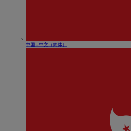
中国 - 中⽂（简体）