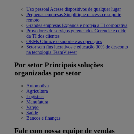
Uso pessoal
Acesse dispositivos de qualquer lugar
Pequenas empresas
Simplifique o acesso e suporte
remoto
Grandes empresas
Expanda e proteja a TI corporativa
Provedores de serviços gerenciados
Gerencie e cuide
da TI dos clientes
OEMs
Otimize o suporte e as operações
Setor sem fins lucrativos e educação
30% de desconto
na tecnologia TeamViewer
Por setor
Principais soluções
organizadas por setor
Automotiva
Agricultura
Logística
Manufatura
Varejo
Saúde
Bancos e finanças
Fale com nossa equipe de vendas