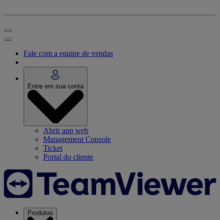
Fale com a equipe de vendas
Entre em sua conta
Abrir app web
Management Console
Ticket
Portal do cliente
Produtos