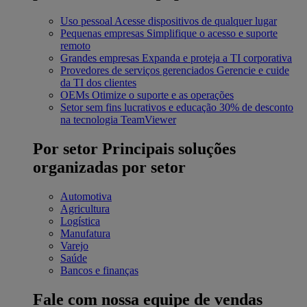
Uso pessoal
Acesse dispositivos de qualquer lugar
Pequenas empresas
Simplifique o acesso e suporte
remoto
Grandes empresas
Expanda e proteja a TI corporativa
Provedores de serviços gerenciados
Gerencie e cuide
da TI dos clientes
OEMs
Otimize o suporte e as operações
Setor sem fins lucrativos e educação
30% de desconto
na tecnologia TeamViewer
Por setor
Principais soluções
organizadas por setor
Automotiva
Agricultura
Logística
Manufatura
Varejo
Saúde
Bancos e finanças
Fale com nossa equipe de vendas