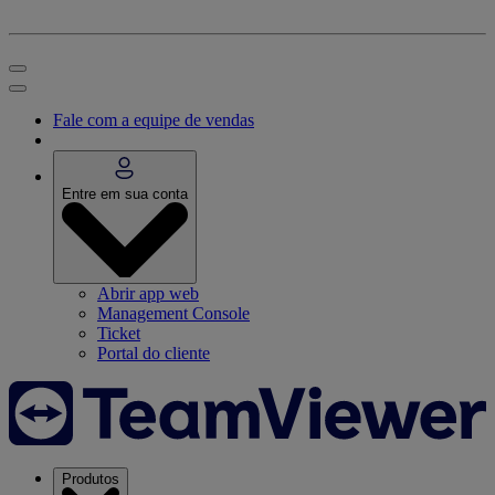
Fale com a equipe de vendas
Entre em sua conta
Abrir app web
Management Console
Ticket
Portal do cliente
Produtos