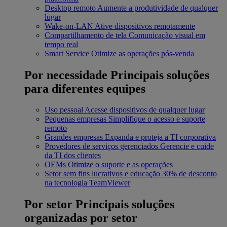
Desktop remoto
Aumente a produtividade de qualquer
lugar
Wake-on-LAN
Ative dispositivos remotamente
Compartilhamento de tela
Comunicação visual em
tempo real
Smart Service
Otimize as operações pós-venda
Por necessidade
Principais soluções
para diferentes equipes
Uso pessoal
Acesse dispositivos de qualquer lugar
Pequenas empresas
Simplifique o acesso e suporte
remoto
Grandes empresas
Expanda e proteja a TI corporativa
Provedores de serviços gerenciados
Gerencie e cuide
da TI dos clientes
OEMs
Otimize o suporte e as operações
Setor sem fins lucrativos e educação
30% de desconto
na tecnologia TeamViewer
Por setor
Principais soluções
organizadas por setor