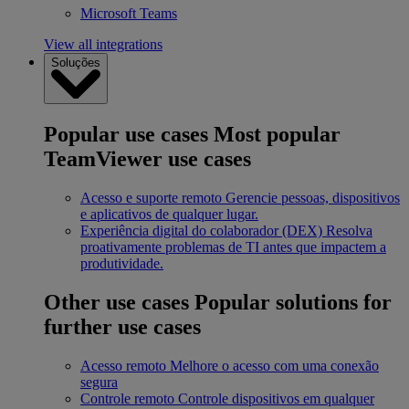
Microsoft Teams
View all integrations
Soluções
Popular use cases
Most popular
TeamViewer use cases
Acesso e suporte remoto
Gerencie pessoas, dispositivos
e aplicativos de qualquer lugar.
Experiência digital do colaborador (DEX)
Resolva
proativamente problemas de TI antes que impactem a
produtividade.
Other use cases
Popular solutions for
further use cases
Acesso remoto
Melhore o acesso com uma conexão
segura
Controle remoto
Controle dispositivos em qualquer