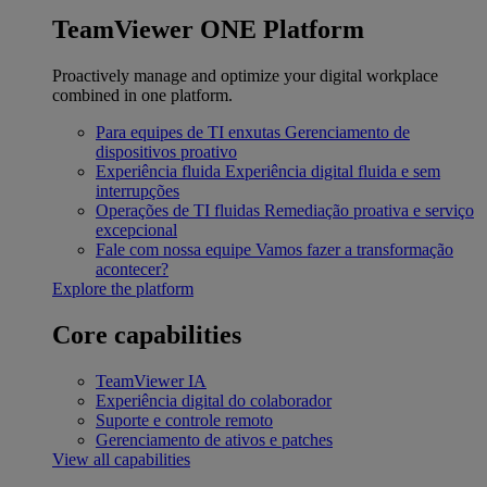
TeamViewer ONE Platform
Proactively manage and optimize your digital workplace
combined in one platform.
Para equipes de TI enxutas
Gerenciamento de
dispositivos proativo
Experiência fluida
Experiência digital fluida e sem
interrupções
Operações de TI fluidas
Remediação proativa e serviço
excepcional
Fale com nossa equipe
Vamos fazer a transformação
acontecer?
Explore the platform
Core capabilities
TeamViewer IA
Experiência digital do colaborador
Suporte e controle remoto
Gerenciamento de ativos e patches
View all capabilities