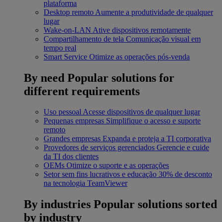
plataforma
Desktop remoto
Aumente a produtividade de qualquer
lugar
Wake-on-LAN
Ative dispositivos remotamente
Compartilhamento de tela
Comunicação visual em
tempo real
Smart Service
Otimize as operações pós-venda
By need
Popular solutions for
different requirements
Uso pessoal
Acesse dispositivos de qualquer lugar
Pequenas empresas
Simplifique o acesso e suporte
remoto
Grandes empresas
Expanda e proteja a TI corporativa
Provedores de serviços gerenciados
Gerencie e cuide
da TI dos clientes
OEMs
Otimize o suporte e as operações
Setor sem fins lucrativos e educação
30% de desconto
na tecnologia TeamViewer
By industries
Popular solutions sorted
by industry