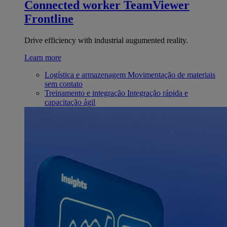
Connected worker
TeamViewer
Frontline
Drive efficiency with industrial augumented reality.
Learn more
Logística e armazenagem
Movimentação de materiais
sem contato
Treinamento e integração
Integração rápida e
capacitação ágil