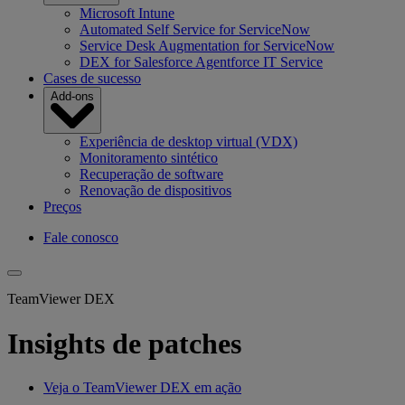
Microsoft Intune
Automated Self Service for ServiceNow
Service Desk Augmentation for ServiceNow
DEX for Salesforce Agentforce IT Service
Cases de sucesso
Add-ons
Experiência de desktop virtual (VDX)
Monitoramento sintético
Recuperação de software
Renovação de dispositivos
Preços
Fale conosco
TeamViewer DEX
Insights de patches
Veja o TeamViewer DEX em ação