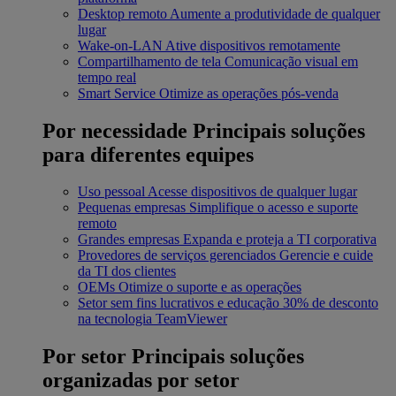
Desktop remoto
Aumente a produtividade de qualquer
lugar
Wake-on-LAN
Ative dispositivos remotamente
Compartilhamento de tela
Comunicação visual em
tempo real
Smart Service
Otimize as operações pós-venda
Por necessidade
Principais soluções
para diferentes equipes
Uso pessoal
Acesse dispositivos de qualquer lugar
Pequenas empresas
Simplifique o acesso e suporte
remoto
Grandes empresas
Expanda e proteja a TI corporativa
Provedores de serviços gerenciados
Gerencie e cuide
da TI dos clientes
OEMs
Otimize o suporte e as operações
Setor sem fins lucrativos e educação
30% de desconto
na tecnologia TeamViewer
Por setor
Principais soluções
organizadas por setor