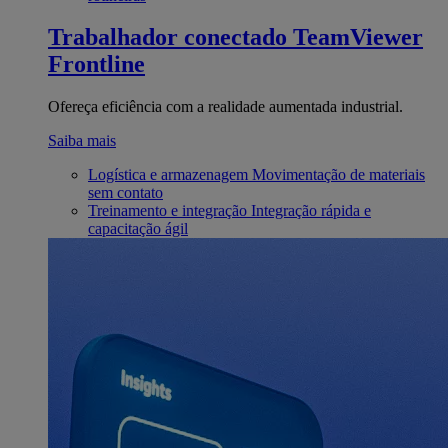
Trabalhador conectado
TeamViewer
Frontline
Ofereça eficiência com a realidade aumentada industrial.
Saiba mais
Logística e armazenagem
Movimentação de materiais
sem contato
Treinamento e integração
Integração rápida e
capacitação ágil