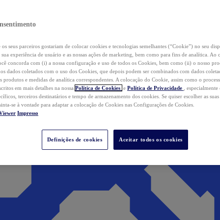
nsentimento
os seus parceiros gostariam de colocar cookies e tecnologias semelhantes (“Cookie”) no seu disp
a sua experiência de usuário e as nossas ações de marketing, bem como para fins de analítica. Ao 
cê concorda com (i) a nossa configuração e uso de todos os Cookies, bem como (ii) o nosso pr
os dados coletados com o uso dos Cookies, que depois podem ser combinados com dados coletad
s produtos e medidas de analítica correspondentes. A colocação do Cookie, assim como o proces
scritos em mais detalhes na nossa
Política de Cookies
e
Política de Privacidade
, especialmente
ecíficos, terceiros destinatários e tempo de armazenamento dos cookies. Se quiser escolher as suas
 sinta-se à vontade para adaptar a colocação de Cookies nas Configurações de Cookies.
Viewer
Impresso
Definições de cookies
Aceitar todos os cookies