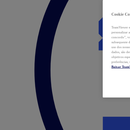
Cookie Co
TeamViewer e 
personalizar 
concordo”, vo
subsequente d
uso dos nosso
dados, são de
objetivos esp
preferências,
Baixar Team