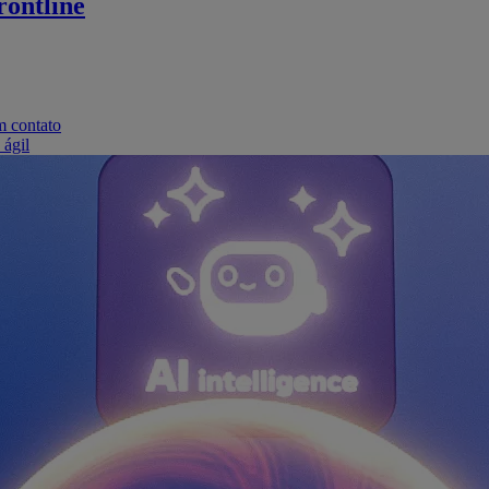
ontline
m contato
 ágil