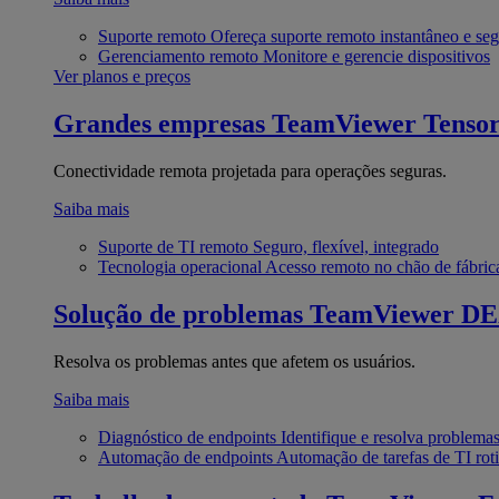
Suporte remoto
Ofereça suporte remoto instantâneo e se
Gerenciamento remoto
Monitore e gerencie dispositivos
Ver planos e preços
Grandes empresas
TeamViewer Tenso
Conectividade remota projetada para operações seguras.
Saiba mais
Suporte de TI remoto
Seguro, flexível, integrado
Tecnologia operacional
Acesso remoto no chão de fábric
Solução de problemas
TeamViewer D
Resolva os problemas antes que afetem os usuários.
Saiba mais
Diagnóstico de endpoints
Identifique e resolva problema
Automação de endpoints
Automação de tarefas de TI roti