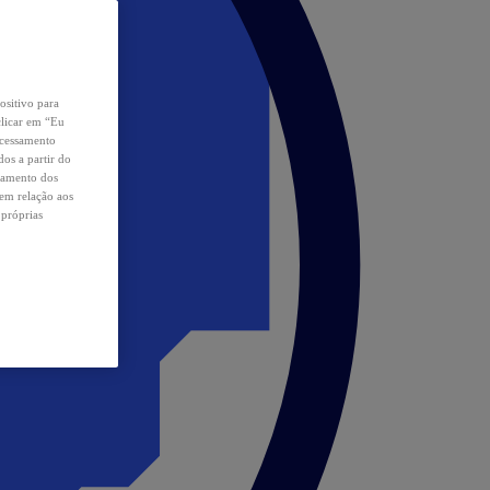
ositivo para
clicar em “Eu
ocessamento
os a partir do
samento dos
 em relação aos
 próprias