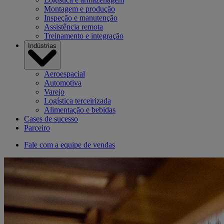
Montagem e produção
Inspeção e manutenção
Assistência remota
Treinamento e integração
Indústrias
Aeroespacial
Automotiva
Varejo
Logística terceirizada
Alimentação e bebidas
Cases de sucesso
Parceiro
Fale com a equipe de vendas