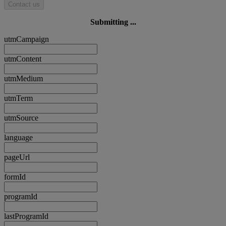
Contact us
Submitting ...
utmCampaign
utmContent
utmMedium
utmTerm
utmSource
language
pageUrl
formId
programId
lastProgramId