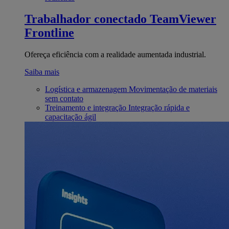
Trabalhador conectado
TeamViewer
Frontline
Ofereça eficiência com a realidade aumentada industrial.
Saiba mais
Logística e armazenagem
Movimentação de materiais
sem contato
Treinamento e integração
Integração rápida e
capacitação ágil