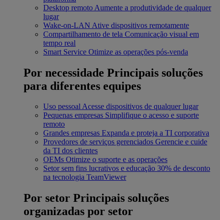
Desktop remoto
Aumente a produtividade de qualquer
lugar
Wake-on-LAN
Ative dispositivos remotamente
Compartilhamento de tela
Comunicação visual em
tempo real
Smart Service
Otimize as operações pós-venda
Por necessidade
Principais soluções
para diferentes equipes
Uso pessoal
Acesse dispositivos de qualquer lugar
Pequenas empresas
Simplifique o acesso e suporte
remoto
Grandes empresas
Expanda e proteja a TI corporativa
Provedores de serviços gerenciados
Gerencie e cuide
da TI dos clientes
OEMs
Otimize o suporte e as operações
Setor sem fins lucrativos e educação
30% de desconto
na tecnologia TeamViewer
Por setor
Principais soluções
organizadas por setor