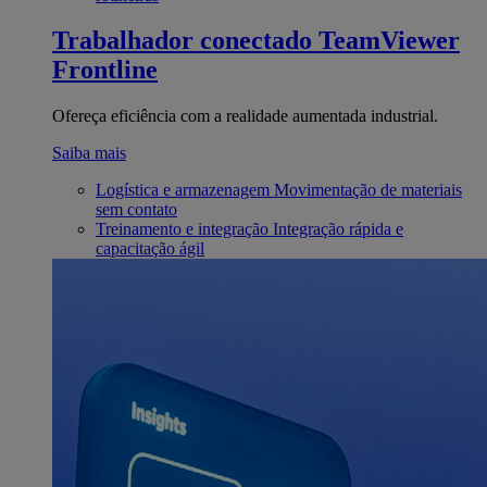
Trabalhador conectado
TeamViewer
Frontline
Ofereça eficiência com a realidade aumentada industrial.
Saiba mais
Logística e armazenagem
Movimentação de materiais
sem contato
Treinamento e integração
Integração rápida e
capacitação ágil