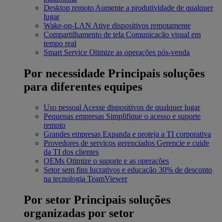
Desktop remoto
Aumente a produtividade de qualquer
lugar
Wake-on-LAN
Ative dispositivos remotamente
Compartilhamento de tela
Comunicação visual em
tempo real
Smart Service
Otimize as operações pós-venda
Por necessidade
Principais soluções
para diferentes equipes
Uso pessoal
Acesse dispositivos de qualquer lugar
Pequenas empresas
Simplifique o acesso e suporte
remoto
Grandes empresas
Expanda e proteja a TI corporativa
Provedores de serviços gerenciados
Gerencie e cuide
da TI dos clientes
OEMs
Otimize o suporte e as operações
Setor sem fins lucrativos e educação
30% de desconto
na tecnologia TeamViewer
Por setor
Principais soluções
organizadas por setor