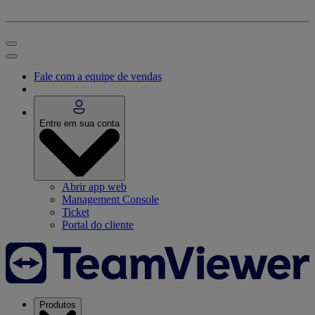
Fale com a equipe de vendas
Entre em sua conta
Abrir app web
Management Console
Ticket
Portal do cliente
Produtos