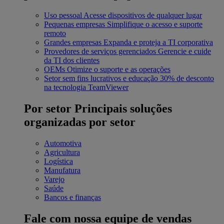
Uso pessoal
Acesse dispositivos de qualquer lugar
Pequenas empresas
Simplifique o acesso e suporte
remoto
Grandes empresas
Expanda e proteja a TI corporativa
Provedores de serviços gerenciados
Gerencie e cuide
da TI dos clientes
OEMs
Otimize o suporte e as operações
Setor sem fins lucrativos e educação
30% de desconto
na tecnologia TeamViewer
Por setor
Principais soluções
organizadas por setor
Automotiva
Agricultura
Logística
Manufatura
Varejo
Saúde
Bancos e finanças
Fale com nossa equipe de vendas