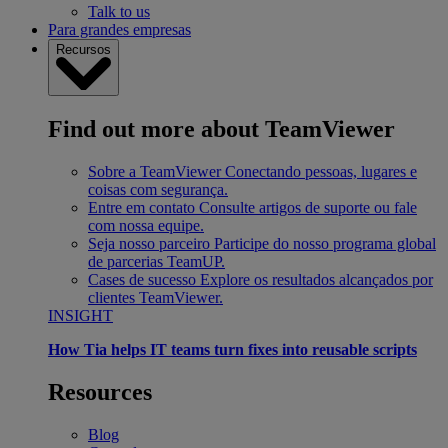
Talk to us
Para grandes empresas
Recursos
Find out more about TeamViewer
Sobre a TeamViewer
Conectando pessoas, lugares e
coisas com segurança.
Entre em contato
Consulte artigos de suporte ou fale
com nossa equipe.
Seja nosso parceiro
Participe do nosso programa global
de parcerias TeamUP.
Cases de sucesso
Explore os resultados alcançados por
clientes TeamViewer.
INSIGHT
How Tia helps IT teams turn fixes into reusable scripts
Resources
Blog