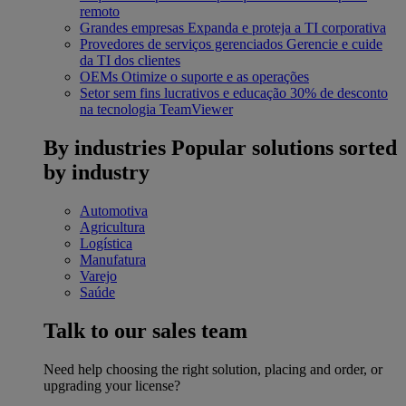
remoto
Grandes empresas
Expanda e proteja a TI corporativa
Provedores de serviços gerenciados
Gerencie e cuide
da TI dos clientes
OEMs
Otimize o suporte e as operações
Setor sem fins lucrativos e educação
30% de desconto
na tecnologia TeamViewer
By industries
Popular solutions sorted
by industry
Automotiva
Agricultura
Logística
Manufatura
Varejo
Saúde
Talk to our sales team
Need help choosing the right solution, placing and order, or
upgrading your license?