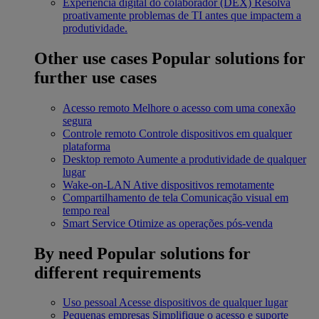
Experiência digital do colaborador (DEX)
Resolva
proativamente problemas de TI antes que impactem a
produtividade.
Other use cases
Popular solutions for
further use cases
Acesso remoto
Melhore o acesso com uma conexão
segura
Controle remoto
Controle dispositivos em qualquer
plataforma
Desktop remoto
Aumente a produtividade de qualquer
lugar
Wake-on-LAN
Ative dispositivos remotamente
Compartilhamento de tela
Comunicação visual em
tempo real
Smart Service
Otimize as operações pós-venda
By need
Popular solutions for
different requirements
Uso pessoal
Acesse dispositivos de qualquer lugar
Pequenas empresas
Simplifique o acesso e suporte