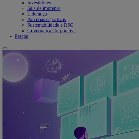
Investidores
Sala de imprensa
Liderança
Parcerias esportivas
Sustentabilidade e RSC
Governança Corporativa
Preços