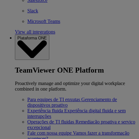
Salesforce
Slack
Microsoft Teams
View all integrations
Plataforma ONE
TeamViewer ONE Platform
Proactively manage and optimize your digital workplace
combined in one platform.
Para equipes de TI enxutas
Gerenciamento de
dispositivos proativo
Experiência fluida
Experiência digital fluida e sem
interrupções
Operações de TI fluidas
Remediação proativa e serviço
excepcional
Fale com nossa equipe
Vamos fazer a transformação
acontecer?