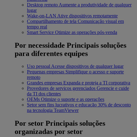
Desktop remoto
Aumente a produtividade de qualquer
lugar
Wake-on-LAN
Ative dispositivos remotamente
Compartilhamento de tela
Comunicação visual em
tempo real
Smart Service
Otimize as operações pós-venda
Por necessidade
Principais soluções
para diferentes equipes
Uso pessoal
Acesse dispositivos de qualquer lugar
Pequenas empresas
Simplifique o acesso e suporte
remoto
Grandes empresas
Expanda e proteja a TI corporativa
Provedores de serviços gerenciados
Gerencie e cuide
da TI dos clientes
OEMs
Otimize o suporte e as operações
Setor sem fins lucrativos e educação
30% de desconto
na tecnologia TeamViewer
Por setor
Principais soluções
organizadas por setor