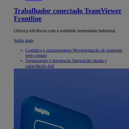
Trabalhador conectado
TeamViewer
Frontline
Ofereça eficiência com a realidade aumentada industrial.
Saiba mais
Logística e armazenagem
Movimentação de materiais
sem contato
Treinamento e integração
Integração rápida e
capacitação ágil