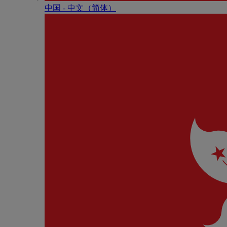
中国 - 中⽂（简体）