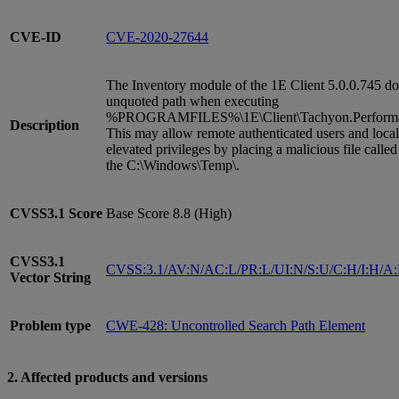
CVE-ID
CVE-2020-27644
The Inventory module of the 1E Client 5.0.0.745 do
unquoted path when executing
%PROGRAMFILES%\1E\Client\Tachyon.Performan
Description
This may allow remote authenticated users and local
elevated privileges by placing a malicious file called
the C:\Windows\Temp\.
CVSS3.1
Score
Base Score 8.8 (High)
CVSS3.1
CVSS:3.1/AV:N/AC:L/PR:L/UI:N/S:U/C:H/I:H/A
Vector String
Problem type
CWE-428: Uncontrolled Search Path Element
2. Affected products and versions