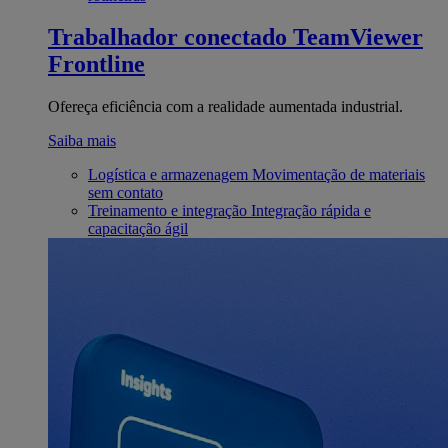
Trabalhador conectado
TeamViewer
Frontline
Ofereça eficiência com a realidade aumentada industrial.
Saiba mais
Logística e armazenagem
Movimentação de materiais
sem contato
Treinamento e integração
Integração rápida e
capacitação ágil