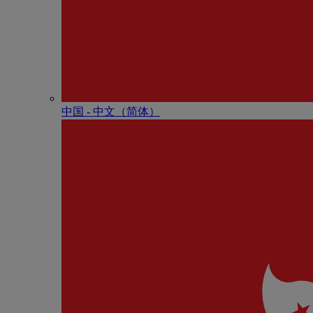
中国 - 中⽂（简体）