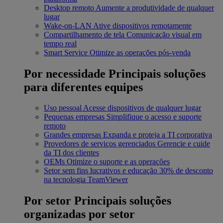
Desktop remoto
Aumente a produtividade de qualquer
lugar
Wake-on-LAN
Ative dispositivos remotamente
Compartilhamento de tela
Comunicação visual em
tempo real
Smart Service
Otimize as operações pós-venda
Por necessidade
Principais soluções
para diferentes equipes
Uso pessoal
Acesse dispositivos de qualquer lugar
Pequenas empresas
Simplifique o acesso e suporte
remoto
Grandes empresas
Expanda e proteja a TI corporativa
Provedores de serviços gerenciados
Gerencie e cuide
da TI dos clientes
OEMs
Otimize o suporte e as operações
Setor sem fins lucrativos e educação
30% de desconto
na tecnologia TeamViewer
Por setor
Principais soluções
organizadas por setor