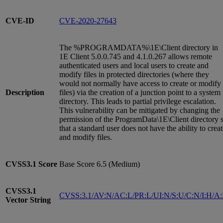
CVE-ID
CVE-2020-27643
The %PROGRAMDATA%\1E\Client directory in
1E Client 5.0.0.745 and 4.1.0.267 allows remote
authenticated users and local users to create and
modify files in protected directories (where they
would not normally have access to create or modify
Description
files) via the creation of a junction point to a system
directory. This leads to partial privilege escalation.
This vulnerability can be mitigated by changing the
permission of the ProgramData\1E\Client directory 
that a standard user does not have the ability to crea
and modify files.
CVSS3.1
Score
Base Score 6.5 (Medium)
CVSS3.1
CVSS:3.1/AV:N/AC:L/PR:L/UI:N/S:U/C:N/I:H/A
Vector String