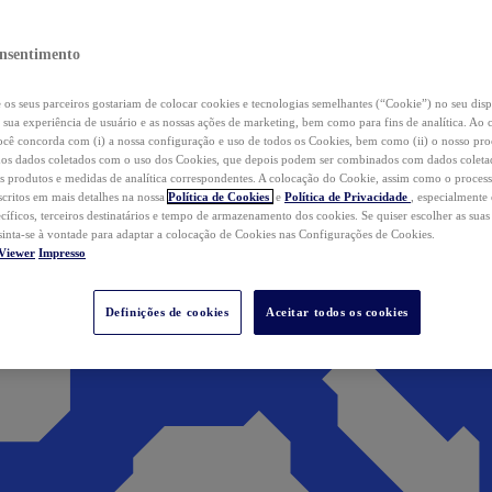
nsentimento
os seus parceiros gostariam de colocar cookies e tecnologias semelhantes (“Cookie”) no seu disp
a sua experiência de usuário e as nossas ações de marketing, bem como para fins de analítica. Ao 
cê concorda com (i) a nossa configuração e uso de todos os Cookies, bem como (ii) o nosso pr
os dados coletados com o uso dos Cookies, que depois podem ser combinados com dados coletad
s produtos e medidas de analítica correspondentes. A colocação do Cookie, assim como o proces
scritos em mais detalhes na nossa
Política de Cookies
e
Política de Privacidade
, especialmente
ecíficos, terceiros destinatários e tempo de armazenamento dos cookies. Se quiser escolher as suas
 sinta-se à vontade para adaptar a colocação de Cookies nas Configurações de Cookies.
Viewer
Impresso
Definições de cookies
Aceitar todos os cookies