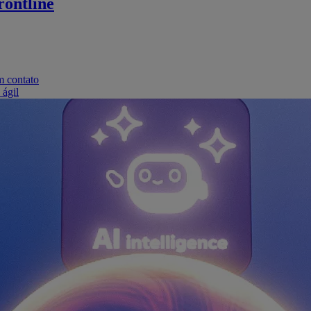
ontline
m contato
 ágil