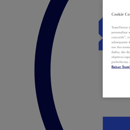
Cookie Co
TeamViewer e 
personalizar 
concordo”, vo
subsequente d
uso dos nosso
dados, são de
objetivos esp
preferências,
Baixar Team