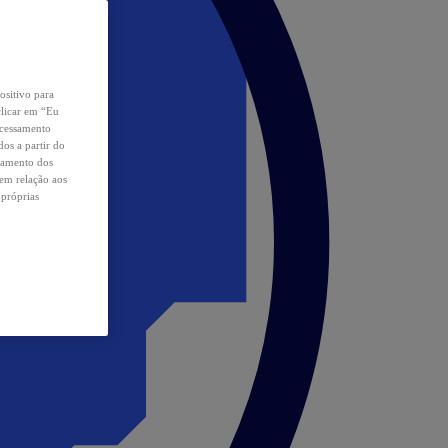
ositivo para
clicar em “Eu
ocessamento
os a partir do
samento dos
 em relação aos
 próprias