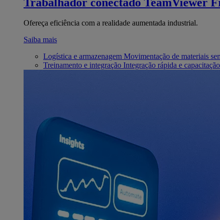
Trabalhador conectado
TeamViewer Fr
Ofereça eficiência com a realidade aumentada industrial.
Saiba mais
Logística e armazenagem
Movimentação de materiais se
Treinamento e integração
Integração rápida e capacitação