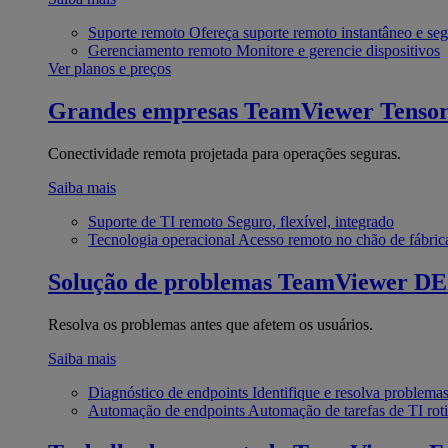
Suporte remoto
Ofereça suporte remoto instantâneo e se
Gerenciamento remoto
Monitore e gerencie dispositivos
Ver planos e preços
Grandes empresas
TeamViewer Tenso
Conectividade remota projetada para operações seguras.
Saiba mais
Suporte de TI remoto
Seguro, flexível, integrado
Tecnologia operacional
Acesso remoto no chão de fábric
Solução de problemas
TeamViewer D
Resolva os problemas antes que afetem os usuários.
Saiba mais
Diagnóstico de endpoints
Identifique e resolva problema
Automação de endpoints
Automação de tarefas de TI roti