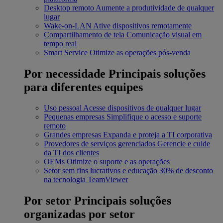
Desktop remoto
Aumente a produtividade de qualquer
lugar
Wake-on-LAN
Ative dispositivos remotamente
Compartilhamento de tela
Comunicação visual em
tempo real
Smart Service
Otimize as operações pós-venda
Por necessidade
Principais soluções
para diferentes equipes
Uso pessoal
Acesse dispositivos de qualquer lugar
Pequenas empresas
Simplifique o acesso e suporte
remoto
Grandes empresas
Expanda e proteja a TI corporativa
Provedores de serviços gerenciados
Gerencie e cuide
da TI dos clientes
OEMs
Otimize o suporte e as operações
Setor sem fins lucrativos e educação
30% de desconto
na tecnologia TeamViewer
Por setor
Principais soluções
organizadas por setor