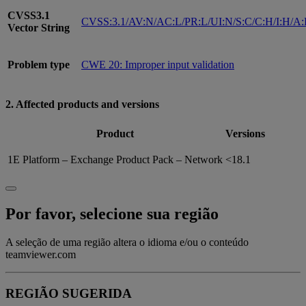
CVSS3.1
CVSS:3.1/AV:N/AC:L/PR:L/UI:N/S:C/C:H/I:H/A
Vector String
Problem type
CWE 20: Improper input validation
2. Affected products and versions
Product
Versions
1E Platform – Exchange Product Pack – Network
<18.1
Por favor, selecione sua região
A seleção de uma região altera o idioma e/ou o conteúdo
teamviewer.com
REGIÃO SUGERIDA