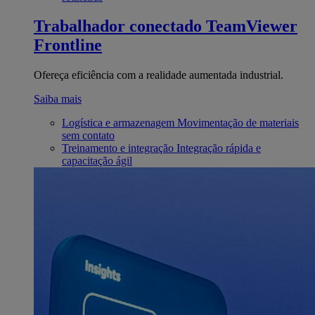
Trabalhador conectado
TeamViewer
Frontline
Ofereça eficiência com a realidade aumentada industrial.
Saiba mais
Logística e armazenagem
Movimentação de materiais
sem contato
Treinamento e integração
Integração rápida e
capacitação ágil