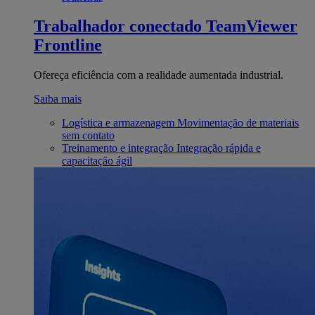
Trabalhador conectado
TeamViewer
Frontline
Ofereça eficiência com a realidade aumentada industrial.
Saiba mais
Logística e armazenagem
Movimentação de materiais
sem contato
Treinamento e integração
Integração rápida e
capacitação ágil