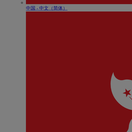
中国 - 中⽂（简体）