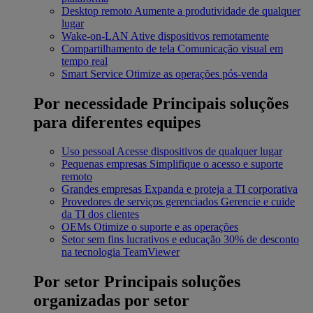
Desktop remoto
Aumente a produtividade de qualquer
lugar
Wake-on-LAN
Ative dispositivos remotamente
Compartilhamento de tela
Comunicação visual em
tempo real
Smart Service
Otimize as operações pós-venda
Por necessidade
Principais soluções
para diferentes equipes
Uso pessoal
Acesse dispositivos de qualquer lugar
Pequenas empresas
Simplifique o acesso e suporte
remoto
Grandes empresas
Expanda e proteja a TI corporativa
Provedores de serviços gerenciados
Gerencie e cuide
da TI dos clientes
OEMs
Otimize o suporte e as operações
Setor sem fins lucrativos e educação
30% de desconto
na tecnologia TeamViewer
Por setor
Principais soluções
organizadas por setor