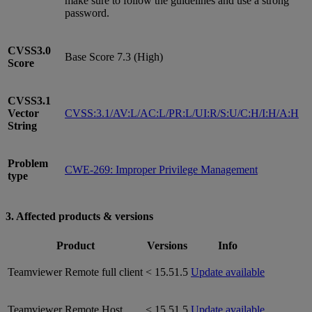
make sure to follow the guidelines and use a strong
password.
CVSS3.0
Base Score 7.3 (High)
Score
CVSS3.1
Vector
CVSS:3.1/AV:L/AC:L/PR:L/UI:R/S:U/C:H/I:H/A:H
String
Problem
CWE-269: Improper Privilege Management
type
3. Affected products & versions
Product
Versions
Info
Teamviewer Remote full client
< 15.51.5
Update available
Teamviewer Remote Host
< 15.51.5
Update available