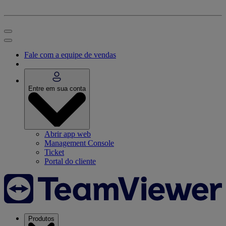
Fale com a equipe de vendas
Entre em sua conta
Abrir app web
Management Console
Ticket
Portal do cliente
Produtos