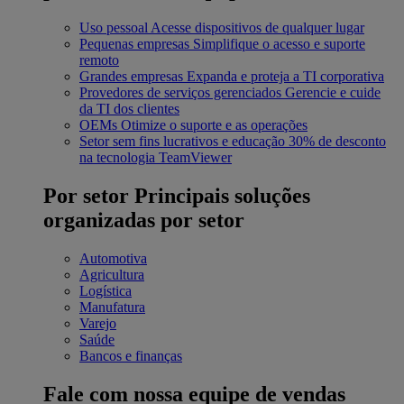
Uso pessoal
Acesse dispositivos de qualquer lugar
Pequenas empresas
Simplifique o acesso e suporte
remoto
Grandes empresas
Expanda e proteja a TI corporativa
Provedores de serviços gerenciados
Gerencie e cuide
da TI dos clientes
OEMs
Otimize o suporte e as operações
Setor sem fins lucrativos e educação
30% de desconto
na tecnologia TeamViewer
Por setor
Principais soluções
organizadas por setor
Automotiva
Agricultura
Logística
Manufatura
Varejo
Saúde
Bancos e finanças
Fale com nossa equipe de vendas