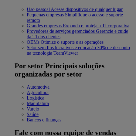
Uso pessoal
Acesse dispositivos de qualquer lugar
Pequenas empresas
Simplifique o acesso e suporte
remoto
Grandes empresas
Expanda e proteja a TI corporativa
Provedores de serviços gerenciados
Gerencie e cuide
da TI dos clientes
OEMs
Otimize o suporte e as operações
Setor sem fins lucrativos e educação
30% de desconto
na tecnologia TeamViewer
Por setor
Principais soluções
organizadas por setor
Automotiva
Agricultura
Logística
Manufatura
Varejo
Saúde
Bancos e finanças
Fale com nossa equipe de vendas