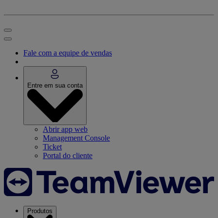
Fale com a equipe de vendas
Entre em sua conta
Abrir app web
Management Console
Ticket
Portal do cliente
Produtos