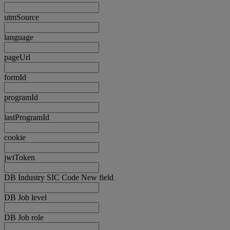
utmSource
language
pageUrl
formId
programId
lastProgramId
cookie
jwtToken
DB Industry SIC Code New field
DB Job level
DB Job role