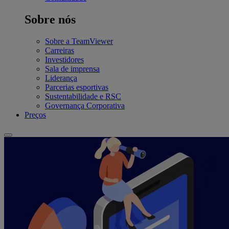
Sobre nós
Sobre a TeamViewer
Carreiras
Investidores
Sala de imprensa
Liderança
Parcerias esportivas
Sustentabilidade e RSC
Governança Corporativa
Preços