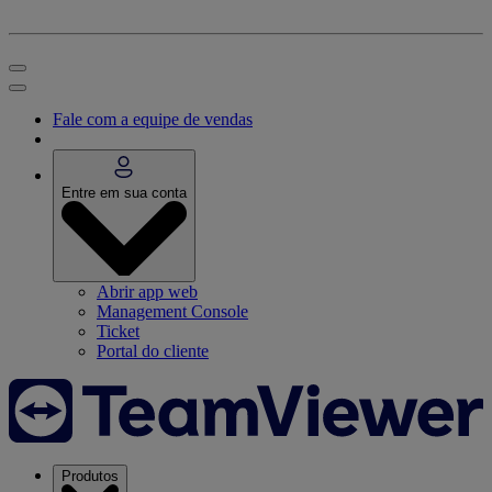
Fale com a equipe de vendas
Entre em sua conta
Abrir app web
Management Console
Ticket
Portal do cliente
Produtos