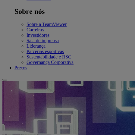
Sobre nós
Sobre a TeamViewer
Carreiras
Investidores
Sala de imprensa
Liderança
Parcerias esportivas
Sustentabilidade e RSC
Governança Corporativa
Preços