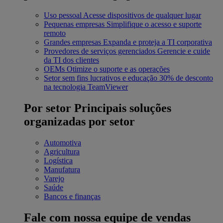
Uso pessoal
Acesse dispositivos de qualquer lugar
Pequenas empresas
Simplifique o acesso e suporte
remoto
Grandes empresas
Expanda e proteja a TI corporativa
Provedores de serviços gerenciados
Gerencie e cuide
da TI dos clientes
OEMs
Otimize o suporte e as operações
Setor sem fins lucrativos e educação
30% de desconto
na tecnologia TeamViewer
Por setor
Principais soluções
organizadas por setor
Automotiva
Agricultura
Logística
Manufatura
Varejo
Saúde
Bancos e finanças
Fale com nossa equipe de vendas