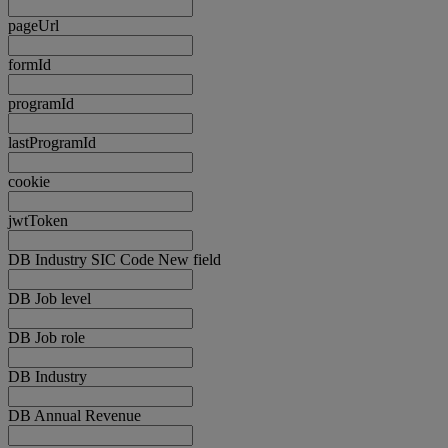
pageUrl
formId
programId
lastProgramId
cookie
jwtToken
DB Industry SIC Code New field
DB Job level
DB Job role
DB Industry
DB Annual Revenue