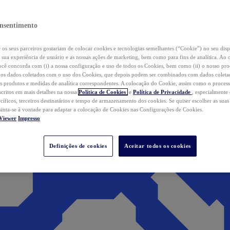
nsentimento
os seus parceiros gostariam de colocar cookies e tecnologias semelhantes (“Cookie”) no seu disp
a sua experiência de usuário e as nossas ações de marketing, bem como para fins de analítica. Ao 
cê concorda com (i) a nossa configuração e uso de todos os Cookies, bem como (ii) o nosso pr
os dados coletados com o uso dos Cookies, que depois podem ser combinados com dados coletad
s produtos e medidas de analítica correspondentes. A colocação do Cookie, assim como o proces
scritos em mais detalhes na nossa
Política de Cookies
e
Política de Privacidade
, especialmente
ecíficos, terceiros destinatários e tempo de armazenamento dos cookies. Se quiser escolher as suas
 sinta-se à vontade para adaptar a colocação de Cookies nas Configurações de Cookies.
Viewer
Impresso
Definições de cookies
Aceitar todos os cookies