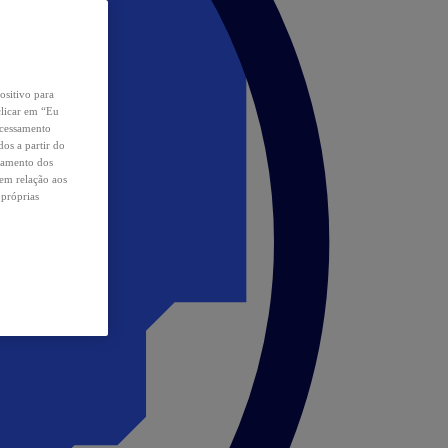
ositivo para
clicar em “Eu
ocessamento
os a partir do
samento dos
 em relação aos
 próprias