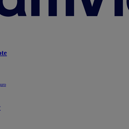
te
guro
r