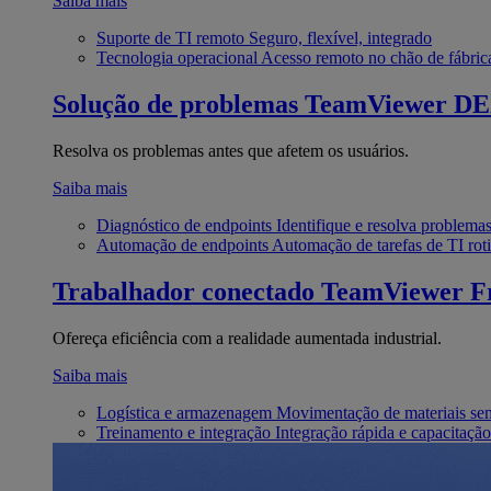
Saiba mais
Suporte de TI remoto
Seguro, flexível, integrado
Tecnologia operacional
Acesso remoto no chão de fábric
Solução de problemas
TeamViewer D
Resolva os problemas antes que afetem os usuários.
Saiba mais
Diagnóstico de endpoints
Identifique e resolva problema
Automação de endpoints
Automação de tarefas de TI roti
Trabalhador conectado
TeamViewer Fr
Ofereça eficiência com a realidade aumentada industrial.
Saiba mais
Logística e armazenagem
Movimentação de materiais se
Treinamento e integração
Integração rápida e capacitação