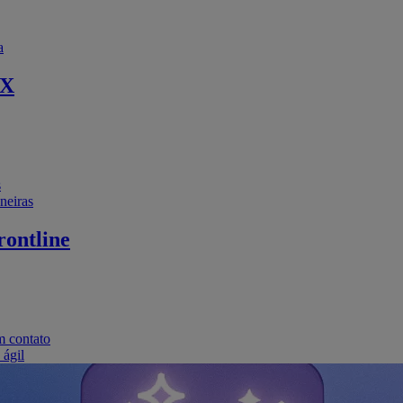
a
EX
s
neiras
ontline
m contato
 ágil