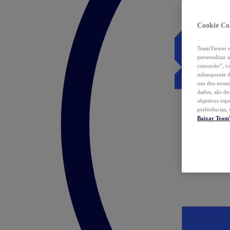
Cookie Co
TeamViewer e 
personalizar 
concordo”, vo
subsequente d
uso dos nosso
dados, são de
objetivos esp
preferências,
Baixar Team