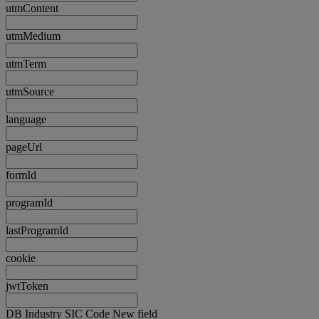
utmContent
utmMedium
utmTerm
utmSource
language
pageUrl
formId
programId
lastProgramId
cookie
jwtToken
DB Industry SIC Code New field