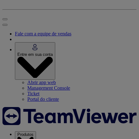
Fale com a equipe de vendas
Entre em sua conta
Abrir app web
Management Console
Ticket
Portal do cliente
Produtos