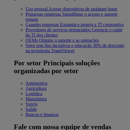
Uso pessoal
Acesse dispositivos de qualquer lugar
Pequenas empresas
Simplifique o acesso e suporte
remoto
Grandes empresas
Expanda e proteja a TI corporativa
Provedores de serviços gerenciados
Gerencie e cuide
da TI dos clientes
OEMs
Otimize o suporte e as operações
Setor sem fins lucrativos e educação
30% de desconto
na tecnologia TeamViewer
Por setor
Principais soluções
organizadas por setor
Automotiva
Agricultura
Logística
Manufatura
Varejo
Saúde
Bancos e finanças
Fale com nossa equipe de vendas