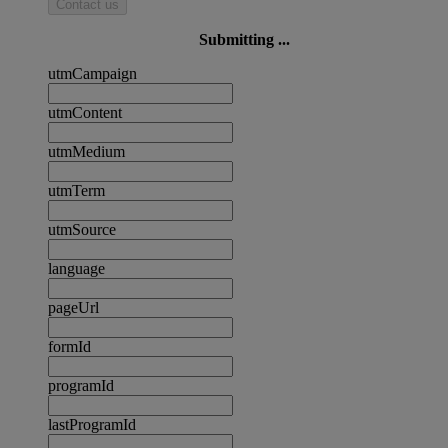
Contact us
Submitting ...
utmCampaign
utmContent
utmMedium
utmTerm
utmSource
language
pageUrl
formId
programId
lastProgramId