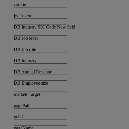
cookie
jwtToken
DB Industry SIC Code New field
DB Job level
DB Job role
DB Industry
DB Annual Revenue
DB Employee size
marketoTarget
pagePath
gclid
pageName