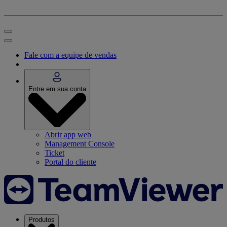
Fale com a equipe de vendas
Entre em sua conta
Abrir app web
Management Console
Ticket
Portal do cliente
Produtos