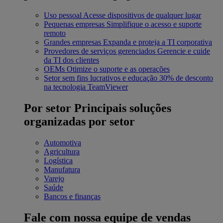
Uso pessoal
Acesse dispositivos de qualquer lugar
Pequenas empresas
Simplifique o acesso e suporte
remoto
Grandes empresas
Expanda e proteja a TI corporativa
Provedores de serviços gerenciados
Gerencie e cuide
da TI dos clientes
OEMs
Otimize o suporte e as operações
Setor sem fins lucrativos e educação
30% de desconto
na tecnologia TeamViewer
Por setor
Principais soluções
organizadas por setor
Automotiva
Agricultura
Logística
Manufatura
Varejo
Saúde
Bancos e finanças
Fale com nossa equipe de vendas