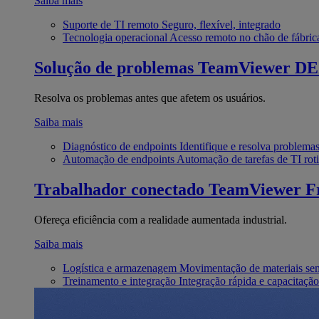
Saiba mais
Suporte de TI remoto
Seguro, flexível, integrado
Tecnologia operacional
Acesso remoto no chão de fábric
Solução de problemas
TeamViewer D
Resolva os problemas antes que afetem os usuários.
Saiba mais
Diagnóstico de endpoints
Identifique e resolva problema
Automação de endpoints
Automação de tarefas de TI roti
Trabalhador conectado
TeamViewer Fr
Ofereça eficiência com a realidade aumentada industrial.
Saiba mais
Logística e armazenagem
Movimentação de materiais se
Treinamento e integração
Integração rápida e capacitação