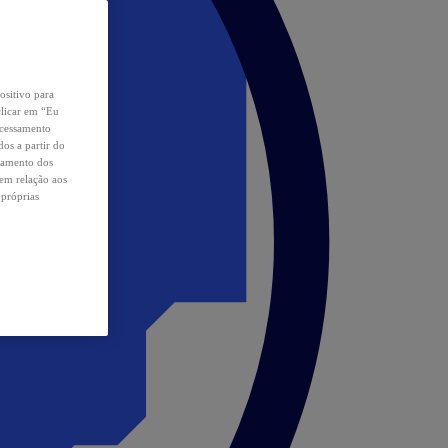
ositivo para
clicar em “Eu
ocessamento
os a partir do
samento dos
 em relação aos
 próprias