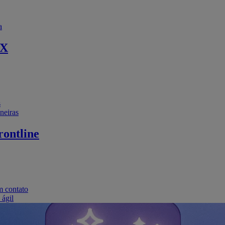
a
EX
s
neiras
ontline
m contato
 ágil