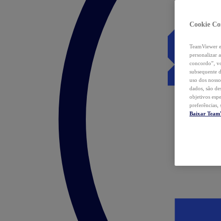
Cookie Co
TeamViewer e 
personalizar 
concordo”, vo
subsequente d
uso dos nosso
dados, são de
objetivos esp
preferências,
Baixar Team