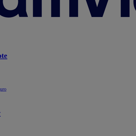
te
guro
r