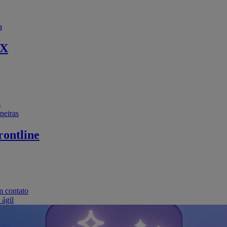
a
EX
s
neiras
ontline
m contato
 ágil