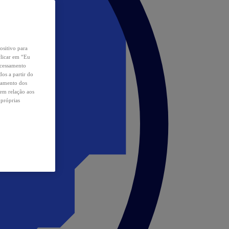
ositivo para
clicar em “Eu
ocessamento
os a partir do
samento dos
 em relação aos
 próprias