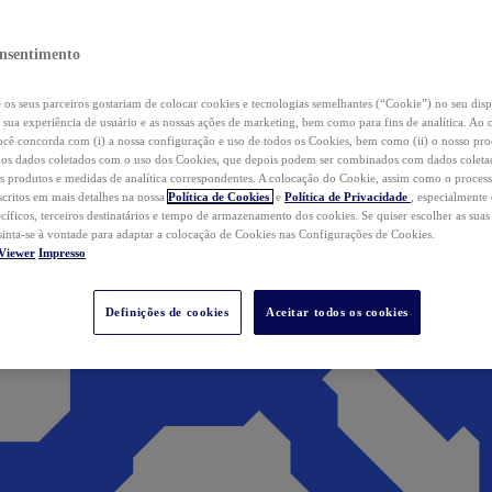
nsentimento
os seus parceiros gostariam de colocar cookies e tecnologias semelhantes (“Cookie”) no seu disp
a sua experiência de usuário e as nossas ações de marketing, bem como para fins de analítica. Ao 
cê concorda com (i) a nossa configuração e uso de todos os Cookies, bem como (ii) o nosso pr
os dados coletados com o uso dos Cookies, que depois podem ser combinados com dados coletad
s produtos e medidas de analítica correspondentes. A colocação do Cookie, assim como o proces
scritos em mais detalhes na nossa
Política de Cookies
e
Política de Privacidade
, especialmente
ecíficos, terceiros destinatários e tempo de armazenamento dos cookies. Se quiser escolher as suas
 sinta-se à vontade para adaptar a colocação de Cookies nas Configurações de Cookies.
Viewer
Impresso
Definições de cookies
Aceitar todos os cookies