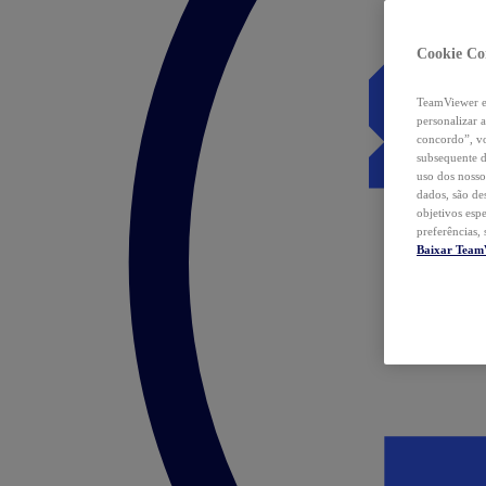
Cookie Co
TeamViewer e 
personalizar 
concordo”, vo
subsequente d
uso dos nosso
dados, são de
objetivos esp
preferências,
Baixar Team