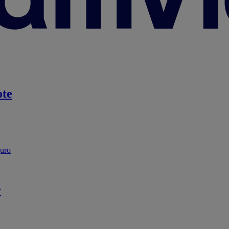
te
guro
r