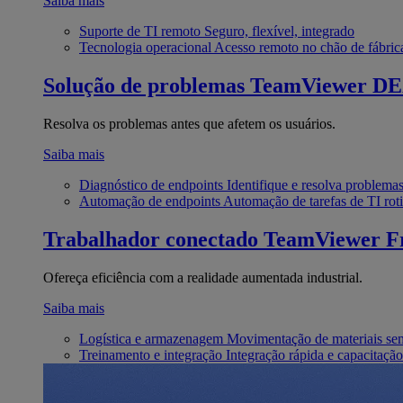
Saiba mais
Suporte de TI remoto
Seguro, flexível, integrado
Tecnologia operacional
Acesso remoto no chão de fábric
Solução de problemas
TeamViewer D
Resolva os problemas antes que afetem os usuários.
Saiba mais
Diagnóstico de endpoints
Identifique e resolva problema
Automação de endpoints
Automação de tarefas de TI roti
Trabalhador conectado
TeamViewer Fr
Ofereça eficiência com a realidade aumentada industrial.
Saiba mais
Logística e armazenagem
Movimentação de materiais se
Treinamento e integração
Integração rápida e capacitação