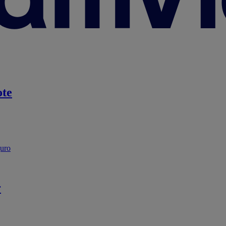
te
guro
r