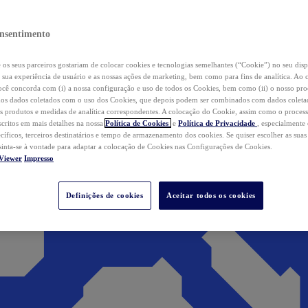
nsentimento
os seus parceiros gostariam de colocar cookies e tecnologias semelhantes (“Cookie”) no seu disp
a sua experiência de usuário e as nossas ações de marketing, bem como para fins de analítica. Ao 
cê concorda com (i) a nossa configuração e uso de todos os Cookies, bem como (ii) o nosso pr
os dados coletados com o uso dos Cookies, que depois podem ser combinados com dados coletad
s produtos e medidas de analítica correspondentes. A colocação do Cookie, assim como o proces
scritos em mais detalhes na nossa
Política de Cookies
e
Política de Privacidade
, especialmente
ecíficos, terceiros destinatários e tempo de armazenamento dos cookies. Se quiser escolher as suas
 sinta-se à vontade para adaptar a colocação de Cookies nas Configurações de Cookies.
Viewer
Impresso
Definições de cookies
Aceitar todos os cookies