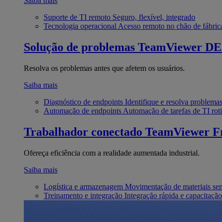
Saiba mais
Suporte de TI remoto
Seguro, flexível, integrado
Tecnologia operacional
Acesso remoto no chão de fábric
Solução de problemas
TeamViewer D
Resolva os problemas antes que afetem os usuários.
Saiba mais
Diagnóstico de endpoints
Identifique e resolva problema
Automação de endpoints
Automação de tarefas de TI roti
Trabalhador conectado
TeamViewer Fr
Ofereça eficiência com a realidade aumentada industrial.
Saiba mais
Logística e armazenagem
Movimentação de materiais se
Treinamento e integração
Integração rápida e capacitação