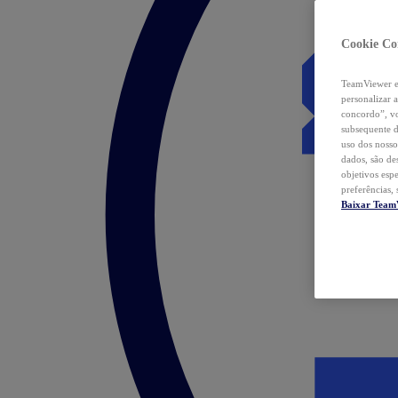
Cookie Co
TeamViewer e 
personalizar 
concordo”, vo
subsequente d
uso dos nosso
dados, são de
objetivos esp
preferências,
Baixar Team