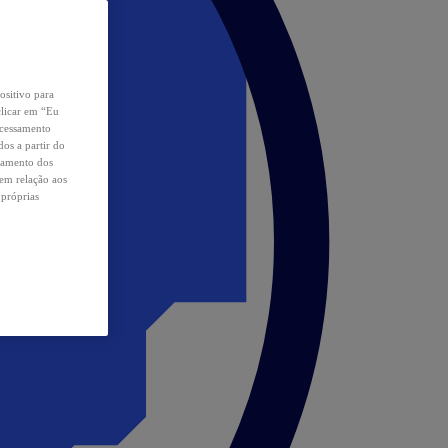
ositivo para
clicar em “Eu
ocessamento
os a partir do
samento dos
 em relação aos
 próprias