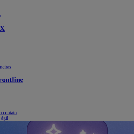
a
EX
s
neiras
ontline
m contato
 ágil