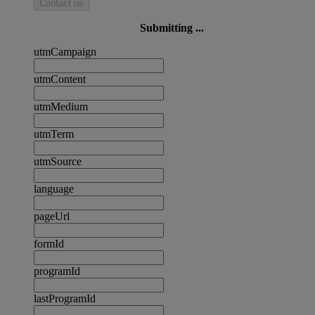
Contact us
Submitting ...
utmCampaign
utmContent
utmMedium
utmTerm
utmSource
language
pageUrl
formId
programId
lastProgramId