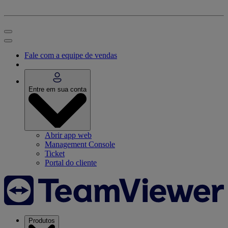
Fale com a equipe de vendas
Entre em sua conta
Abrir app web
Management Console
Ticket
Portal do cliente
Produtos