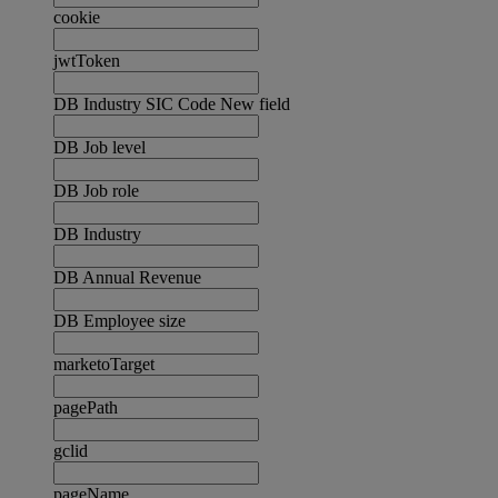
cookie
jwtToken
DB Industry SIC Code New field
DB Job level
DB Job role
DB Industry
DB Annual Revenue
DB Employee size
marketoTarget
pagePath
gclid
pageName