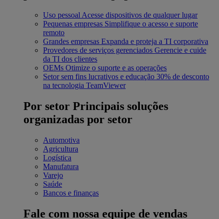
Uso pessoal
Acesse dispositivos de qualquer lugar
Pequenas empresas
Simplifique o acesso e suporte
remoto
Grandes empresas
Expanda e proteja a TI corporativa
Provedores de serviços gerenciados
Gerencie e cuide
da TI dos clientes
OEMs
Otimize o suporte e as operações
Setor sem fins lucrativos e educação
30% de desconto
na tecnologia TeamViewer
Por setor
Principais soluções
organizadas por setor
Automotiva
Agricultura
Logística
Manufatura
Varejo
Saúde
Bancos e finanças
Fale com nossa equipe de vendas