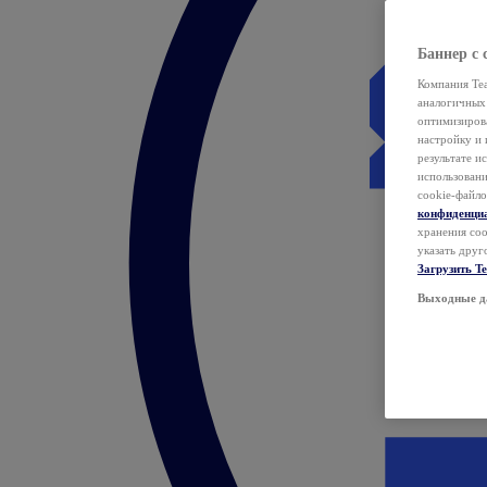
Баннер с 
Компания Tea
аналогичных 
оптимизиров
настройку и 
результате и
использован
cookie-файло
конфиденци
хранения coo
указать друг
Загрузить T
Выходные д