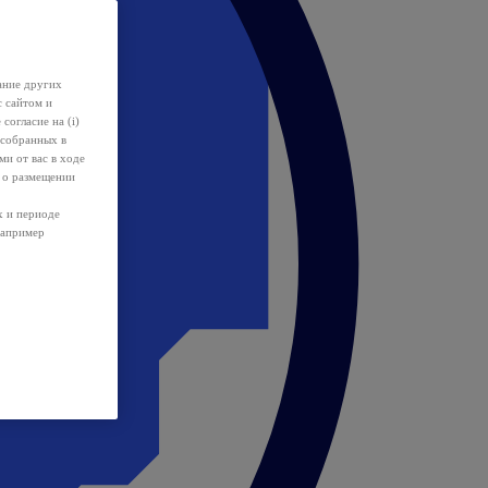
ание других
с сайтом и
 согласие на (i)
 собранных в
и от вас в ходе
 о размещении
х и периоде
например