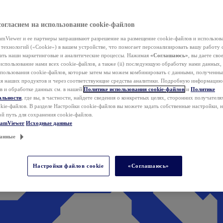
согласием на использование cookie-файлов
mViewer и ее партнеры запрашивают разрешение на размещение cookie-файлов и использов
технологий («Cookie») в вашем устройстве, что помогает персонализировать вашу работу 
ать наши маркетинговые и аналитические процессы. Нажимая
«Соглашаюсь»
, вы даете свое
использование нами всех cookie-файлов, а также (ii) последующую обработку нами данных,
спользования cookie-файлов, которые затем мы можем комбинировать с данными, полученным
ия наших продуктов и через соответствующие средства аналитики. Подробную информацию
в и обработке данных см. в нашей
Политике использования cookie-файлов
и
Политике
альности
, где вы, в частности, найдете сведения о конкретных целях, сторонних получателя
kie-файлов. В разделе Настройки cookie-файлов вы можете задать собственные настройки, 
ой путь для сохранения cookie-файлов.
eamViewer
Исходные данные
анные
Настройки файлов cookie
«Соглашаюсь»