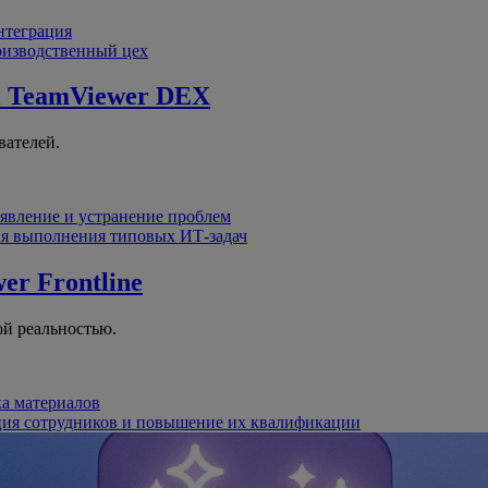
интеграция
оизводственный цех
й
TeamViewer DEX
вателей.
явление и устранение проблем
я выполнения типовых ИТ-задач
er Frontline
й реальностью.
ка материалов
ция сотрудников и повышение их квалификации