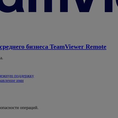
среднего бизнеса
TeamViewer Remote
а.
адежную поддержку
равление ими
зопасности операций.