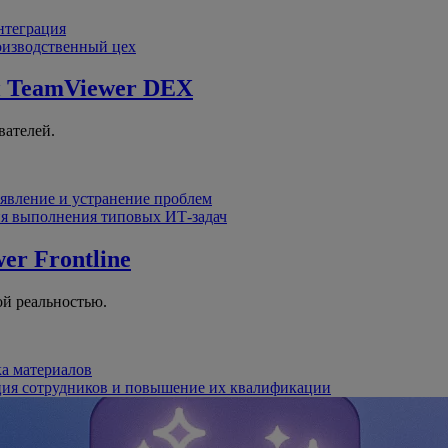
интеграция
оизводственный цех
й
TeamViewer DEX
вателей.
явление и устранение проблем
я выполнения типовых ИТ-задач
er Frontline
й реальностью.
ка материалов
ция сотрудников и повышение их квалификации