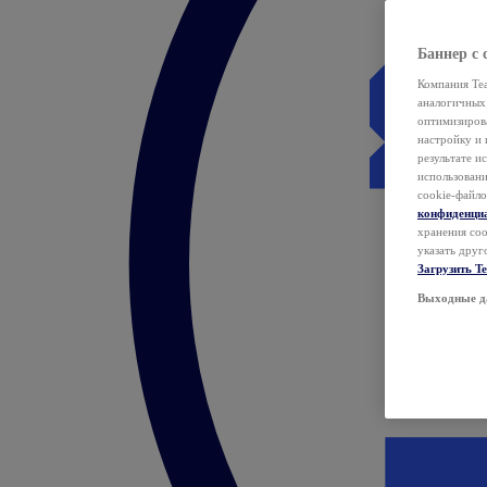
Баннер с 
Компания Tea
аналогичных 
оптимизиров
настройку и 
результате и
использован
cookie-файло
конфиденци
хранения coo
указать друг
Загрузить T
Выходные д