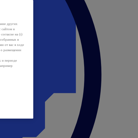
ание других
с сайтом и
 согласие на (i)
 собранных в
и от вас в ходе
 о размещении
х и периоде
например