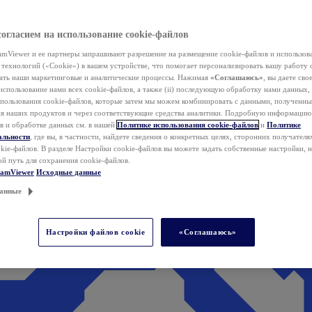
согласием на использование cookie-файлов
mViewer и ее партнеры запрашивают разрешение на размещение cookie-файлов и использов
технологий («Cookie») в вашем устройстве, что помогает персонализировать вашу работу 
ать наши маркетинговые и аналитические процессы. Нажимая
«Соглашаюсь»
, вы даете свое
использование нами всех cookie-файлов, а также (ii) последующую обработку нами данных,
спользования cookie-файлов, которые затем мы можем комбинировать с данными, полученным
ия наших продуктов и через соответствующие средства аналитики. Подробную информацию
в и обработке данных см. в нашей
Политике использования cookie-файлов
и
Политике
альности
, где вы, в частности, найдете сведения о конкретных целях, сторонних получателя
kie-файлов. В разделе Настройки cookie-файлов вы можете задать собственные настройки, 
ой путь для сохранения cookie-файлов.
eamViewer
Исходные данные
анные
Настройки файлов cookie
«Соглашаюсь»