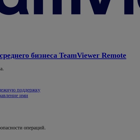
среднего бизнеса
TeamViewer Remote
а.
адежную поддержку
равление ими
зопасности операций.