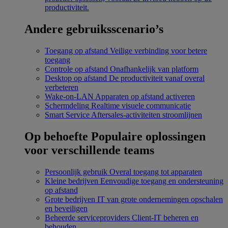
productiviteit.
Andere gebruiksscenario’s
Toegang op afstand
Veilige verbinding voor betere
toegang
Controle op afstand
Onafhankelijk van platform
Desktop op afstand
De productiviteit vanaf overal
verbeteren
Wake-on-LAN
Apparaten op afstand activeren
Schermdeling
Realtime visuele communicatie
Smart Service
Aftersales-activiteiten stroomlijnen
Op behoefte
Populaire oplossingen
voor verschillende teams
Persoonlijk gebruik
Overal toegang tot apparaten
Kleine bedrijven
Eenvoudige toegang en ondersteuning
op afstand
Grote bedrijven
IT van grote ondernemingen opschalen
en beveiligen
Beheerde serviceproviders
Client-IT beheren en
behouden