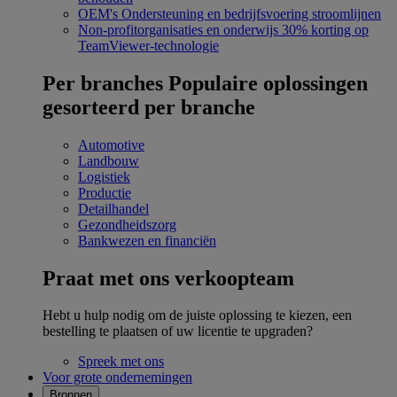
OEM's
Ondersteuning en bedrijfsvoering stroomlijnen
Non-profitorganisaties en onderwijs
30% korting op
TeamViewer-technologie
Per branches
Populaire oplossingen
gesorteerd per branche
Automotive
Landbouw
Logistiek
Productie
Detailhandel
Gezondheidszorg
Bankwezen en financiën
Praat met ons verkoopteam
Hebt u hulp nodig om de juiste oplossing te kiezen, een
bestelling te plaatsen of uw licentie te upgraden?
Spreek met ons
Voor grote ondernemingen
Bronnen