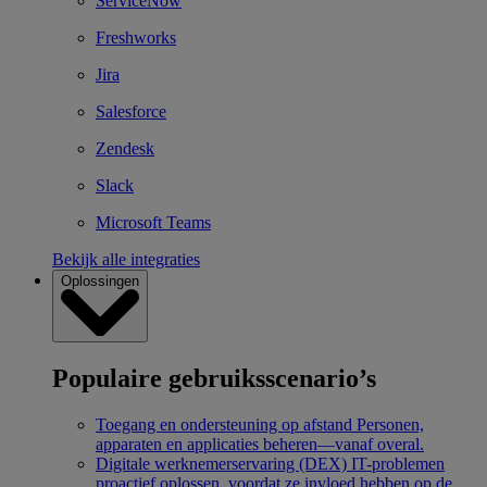
ServiceNow
Freshworks
Jira
Salesforce
Zendesk
Slack
Microsoft Teams
Bekijk alle integraties
Oplossingen
Populaire gebruiksscenario’s
Toegang en ondersteuning op afstand
Personen,
apparaten en applicaties beheren—vanaf overal.
Digitale werknemerservaring (DEX)
IT-problemen
proactief oplossen, voordat ze invloed hebben op de