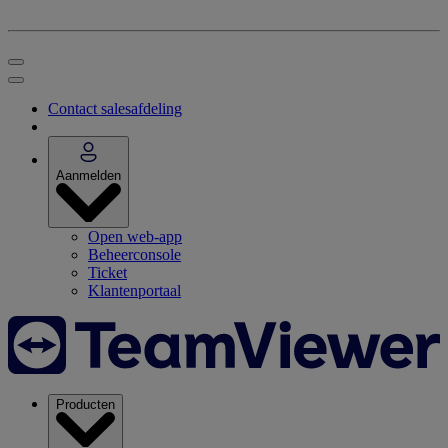
Contact salesafdeling
Aanmelden
Open web-app
Beheerconsole
Ticket
Klantenportaal
Producten