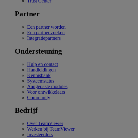
Trust Center
Partner
Een partner worden
Een partner zoeken
Integratiepartners
Ondersteuning
Hulp en contact
Handleidingen
Kennisbank
Systeemstatus
Aangepaste modules
Voor ontwikkelaars
Community
Bedrijf
Over TeamViewer
Werken bij TeamViewer
Investeerders