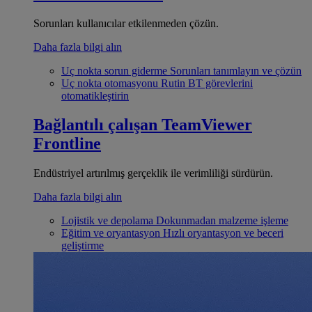
Sorunları kullanıcılar etkilenmeden çözün.
Daha fazla bilgi alın
Uç nokta sorun giderme
Sorunları tanımlayın ve çözün
Uç nokta otomasyonu
Rutin BT görevlerini
otomatikleştirin
Bağlantılı çalışan
TeamViewer
Frontline
Endüstriyel artırılmış gerçeklik ile verimliliği sürdürün.
Daha fazla bilgi alın
Lojistik ve depolama
Dokunmadan malzeme işleme
Eğitim ve oryantasyon
Hızlı oryantasyon ve beceri
geliştirme