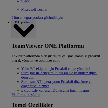
Slack
Microsoft Teams
Tüm entegrasyonları görüntüleyin
ONE platformu
TeamViewer ONE Platformu
Tek bir platformda birleşik dijital çalışma alanınızı proaktif
olarak yönetin ve optimize edin.
Yalın BT ekipleri için
Proaktif cihaz yönetimi
Sürtüşmesiz deneyim
Pürüzsüz ve kesintisiz dijital
deneyim
Sorunsuz BT operasyonu
Proaktif düzeltme ve
olağanüstü hizmet
Ekibimizle konuşun
Dönüşüme hazır mısınız?
Platformu keşfedin
Temel Özellikler