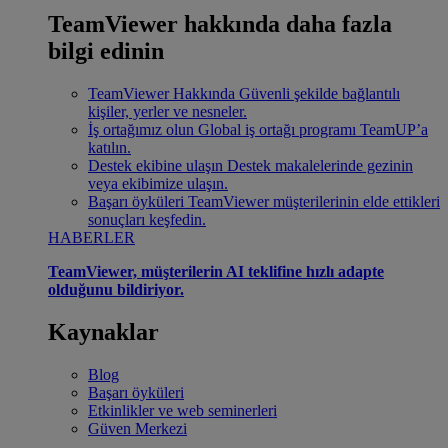
TeamViewer hakkında daha fazla
bilgi edinin
TeamViewer Hakkında
Güvenli şekilde bağlantılı
kişiler, yerler ve nesneler.
İş ortağımız olun
Global iş ortağı programı TeamUP’a
katılın.
Destek ekibine ulaşın
Destek makalelerinde gezinin
veya ekibimize ulaşın.
Başarı öyküleri
TeamViewer müşterilerinin elde ettikleri
sonuçları keşfedin.
HABERLER
TeamViewer, müşterilerin AI teklifine hızlı adapte
olduğunu bildiriyor.
Kaynaklar
Blog
Başarı öyküleri
Etkinlikler ve web seminerleri
Güven Merkezi