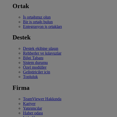
Ortak
İş ortağımız olun
Bir iş ortağı bulun
Entegrasyon iş ortakları
Destek
Destek ekibine ulaşın
Rehberler ve kılavuzlar
Bilgi Tabanı
Sistem durumu
Özel modüller
Geliştiriciler için
Topluluk
Firma
TeamViewer Hakkında
Kariyer
Yatırımcılar
Haber odası