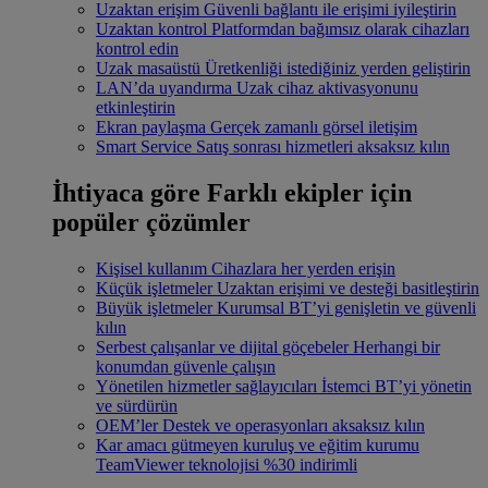
Uzaktan erişim
Güvenli bağlantı ile erişimi iyileştirin
Uzaktan kontrol
Platformdan bağımsız olarak cihazları
kontrol edin
Uzak masaüstü
Üretkenliği istediğiniz yerden geliştirin
LAN’da uyandırma
Uzak cihaz aktivasyonunu
etkinleştirin
Ekran paylaşma
Gerçek zamanlı görsel iletişim
Smart Service
Satış sonrası hizmetleri aksaksız kılın
İhtiyaca göre
Farklı ekipler için
popüler çözümler
Kişisel kullanım
Cihazlara her yerden erişin
Küçük işletmeler
Uzaktan erişimi ve desteği basitleştirin
Büyük işletmeler
Kurumsal BT’yi genişletin ve güvenli
kılın
Serbest çalışanlar ve dijital göçebeler
Herhangi bir
konumdan güvenle çalışın
Yönetilen hizmetler sağlayıcıları
İstemci BT’yi yönetin
ve sürdürün
OEM’ler
Destek ve operasyonları aksaksız kılın
Kar amacı gütmeyen kuruluş ve eğitim kurumu
TeamViewer teknolojisi %30 indirimli