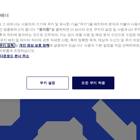
 배너
wer와 그 파트너는 사용자의 기기에 쿠키 및 유사한 기술("쿠키")을 배치하여 분석과 더불어 사용
개인 맞춤화하고자 합니다.
“동의함”
을 클릭하면 (i) 당사의 모든 쿠키의 설정 및 사용과 (ii) 
후속 처리에 동의하는 것으로 간주되며, 이는 당사 제품 사용 및 해당 분석 수단으로 수집된 
 쿠키 배치 및 데이터 처리에 관한 자세한 사항, 특히 정확한 목적, 제삼자 수신인 및 쿠키 저장
쿠키 정책
및
개인 정보 보호 정책
에 설명되어 있습니다. 사용자 기본 설정을 직접 선택하려면
 자유롭게 조정하십시오.
er 다운로드
본사 주소
쿠키 설정
모든 쿠키 허용