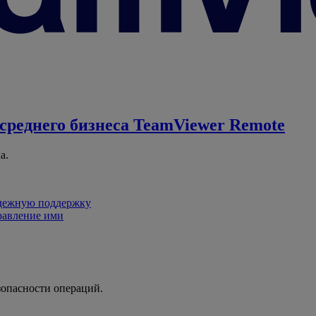
среднего бизнеса
TeamViewer Remote
а.
адежную поддержку
равление ими
зопасности операций.