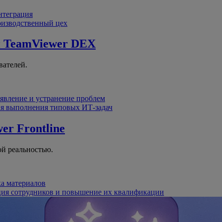
интеграция
оизводственный цех
й
TeamViewer DEX
вателей.
явление и устранение проблем
я выполнения типовых ИТ-задач
er Frontline
й реальностью.
ка материалов
ция сотрудников и повышение их квалификации