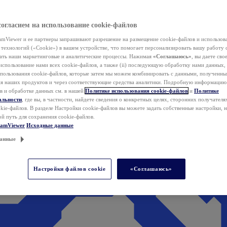
согласием на использование cookie-файлов
mViewer и ее партнеры запрашивают разрешение на размещение cookie-файлов и использов
технологий («Cookie») в вашем устройстве, что помогает персонализировать вашу работу 
ать наши маркетинговые и аналитические процессы. Нажимая
«Соглашаюсь»
, вы даете свое
использование нами всех cookie-файлов, а также (ii) последующую обработку нами данных,
спользования cookie-файлов, которые затем мы можем комбинировать с данными, полученным
ия наших продуктов и через соответствующие средства аналитики. Подробную информацию
в и обработке данных см. в нашей
Политике использования cookie-файлов
и
Политике
альности
, где вы, в частности, найдете сведения о конкретных целях, сторонних получателя
kie-файлов. В разделе Настройки cookie-файлов вы можете задать собственные настройки, 
ой путь для сохранения cookie-файлов.
eamViewer
Исходные данные
анные
Настройки файлов cookie
«Соглашаюсь»