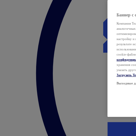
Баннер с 
Компания Tea
аналогичных 
оптимизиров
настройку и 
результате и
использован
cookie-файло
конфиденци
хранения coo
указать друг
Загрузить T
Выходные д