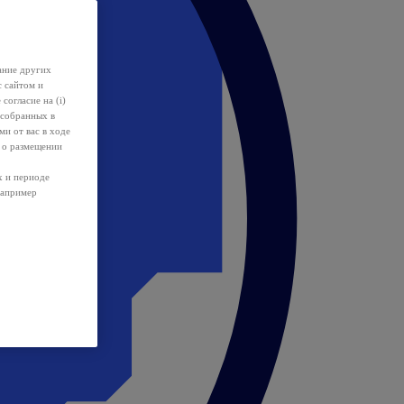
ание других
с сайтом и
 согласие на (i)
 собранных в
и от вас в ходе
 о размещении
х и периоде
например