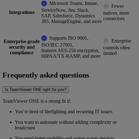
Microsoft Teams, Intune,
Fewer
ServiceNow, Jira, Slack,
Integrations
natives, more
SAP, Salesforce, Dynamics
connectors
365, ManageEngine, and more
Supports ISO 9001,
Enterprise
Enterprise-grade
ISO/IEC 27001,
security and
controls often
features AES-256 encryption,
compliance
limited
HIPAA/TX-RAMP, and more
Frequently asked questions
Is TeamViewer ONE right for you?
TeamViewer ONE is a strong fit if:
You’re tired of firefighting and recurring IT issues
You want to automate without adding complexity or
headcount
You need better visibility and action across devices