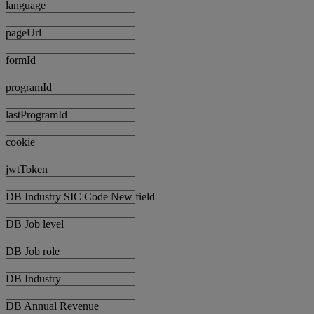
language
pageUrl
formId
programId
lastProgramId
cookie
jwtToken
DB Industry SIC Code New field
DB Job level
DB Job role
DB Industry
DB Annual Revenue