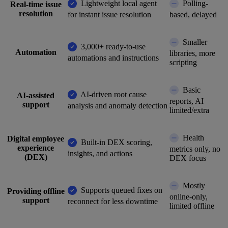
Lightweight local agent
Polling-
Real-time issue
resolution
for instant issue resolution
based, delayed
Smaller
3,000+ ready-to-use
Automation
libraries, more
automations and instructions
scripting
Basic
AI-driven root cause
AI-assisted
reports, AI
support
analysis and anomaly detection
limited/extra
Health
Digital employee
Built-in DEX scoring,
experience
metrics only, no
insights, and actions
(DEX)
DEX focus
Mostly
Supports queued fixes on
Providing offline
online-only,
support
reconnect for less downtime
limited offline