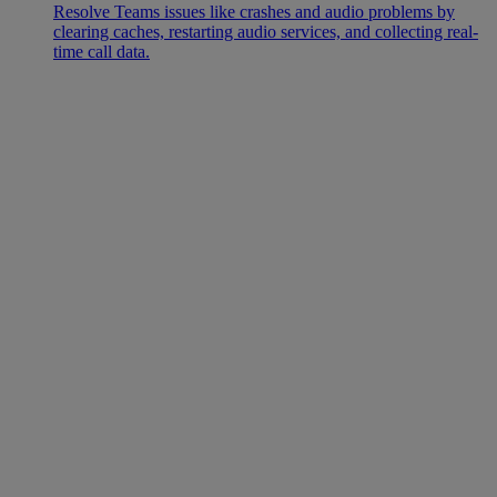
Resolve Teams issues like crashes and audio problems by
clearing caches, restarting audio services, and collecting real-
time call data.