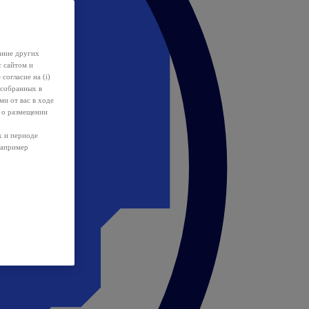
ание других
с сайтом и
 согласие на (i)
 собранных в
и от вас в ходе
 о размещении
х и периоде
например