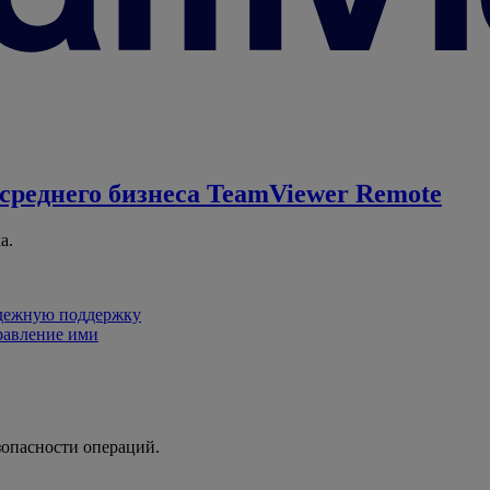
среднего бизнеса
TeamViewer Remote
а.
адежную поддержку
равление ими
зопасности операций.