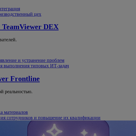
интеграция
оизводственный цех
й
TeamViewer DEX
вателей.
явление и устранение проблем
я выполнения типовых ИТ-задач
er Frontline
й реальностью.
ка материалов
ция сотрудников и повышение их квалификации