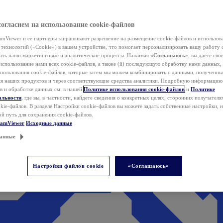
согласием на использование cookie-файлов
mViewer и ее партнеры запрашивают разрешение на размещение cookie-файлов и использов
технологий («Cookie») в вашем устройстве, что помогает персонализировать вашу работу 
ать наши маркетинговые и аналитические процессы. Нажимая
«Соглашаюсь»
, вы даете свое
использование нами всех cookie-файлов, а также (ii) последующую обработку нами данных,
спользования cookie-файлов, которые затем мы можем комбинировать с данными, полученным
ия наших продуктов и через соответствующие средства аналитики. Подробную информацию
в и обработке данных см. в нашей
Политике использования cookie-файлов
и
Политике
альности
, где вы, в частности, найдете сведения о конкретных целях, сторонних получателя
kie-файлов. В разделе Настройки cookie-файлов вы можете задать собственные настройки, 
ой путь для сохранения cookie-файлов.
eamViewer
Исходные данные
анные
Настройки файлов cookie
«Соглашаюсь»