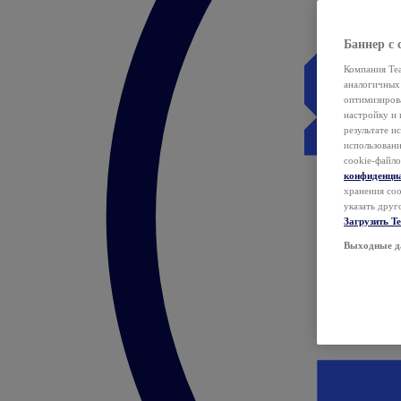
Баннер с 
Компания Tea
аналогичных 
оптимизиров
настройку и 
результате и
использован
cookie-файло
конфиденци
хранения coo
указать друг
Загрузить T
Выходные д