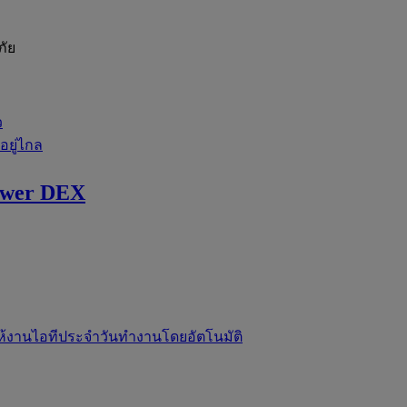
ภัย
ว
่อยู่ไกล
ewer DEX
ห้งานไอทีประจำวันทำงานโดยอัตโนมัติ