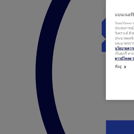
แบนเนอร์ยิ
TeamViewer แ
ประสบการณ์ก
วิเคราะห์ ด้
ประมวลผลข้อ
และมาตรการว
นโยบายความเ
เก็บคุกกี้ ห
ดาวน์โหลด 
ที่อยู่