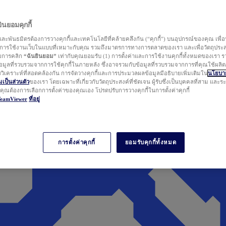
นยอมคุกกี้
ละพันธมิตรต้องการวางคุกกี้และเทคโนโลยีที่คล้ายคลึงกัน (“คุกกี้”) บนอุปกรณ์ของคุณ เพื่อ
ารใช้งานเว็บในแบบที่เหมาะกับคุณ รวมถึงมาตรการทางการตลาดของเรา และเพื่อวัตถุประ
วยการคลิก
“ฉันยินยอม”
เท่ากับคุณยอมรับ (1) การตั้งค่าและการใช้งานคุกกี้ทั้งหมดของเรา ร
มูลที่รวบรวมจากการใช้คุกกี้ในภายหลัง ซึ่งอาจรวมกับข้อมูลที่รวบรวมจากการที่คุณใช้ผลิ
ิเคราะห์ที่สอดคล้องกัน การจัดวางคุกกี้และการประมวลผลข้อมูลมีอธิบายเพิ่มเติมใน
นโยบาย
ป็นส่วนตัว
ของเรา โดยเฉพาะที่เกี่ยวกับวัตถุประสงค์ที่ชัดเจน ผู้รับซึ่งเป็นบุคคลที่สาม และ
ากคุณต้องการเลือกการตั้งค่าของคุณเอง โปรดปรับการวางคุกกี้ในการตั้งค่าคุกกี้
TeamViewer
ที่อยู่
การตั้งค่าคุกกี้
ยอมรับคุกกี้ทั้งหมด