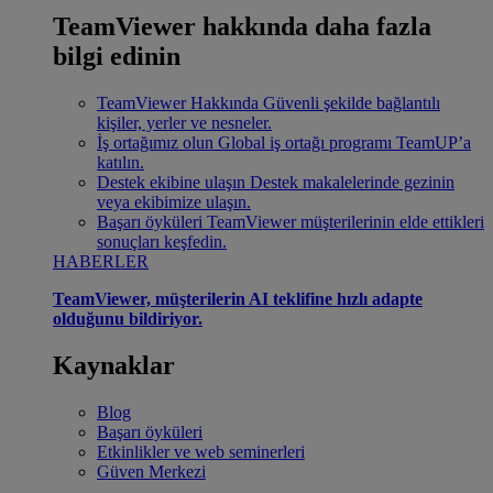
TeamViewer hakkında daha fazla
bilgi edinin
TeamViewer Hakkında
Güvenli şekilde bağlantılı
kişiler, yerler ve nesneler.
İş ortağımız olun
Global iş ortağı programı TeamUP’a
katılın.
Destek ekibine ulaşın
Destek makalelerinde gezinin
veya ekibimize ulaşın.
Başarı öyküleri
TeamViewer müşterilerinin elde ettikleri
sonuçları keşfedin.
HABERLER
TeamViewer, müşterilerin AI teklifine hızlı adapte
olduğunu bildiriyor.
Kaynaklar
Blog
Başarı öyküleri
Etkinlikler ve web seminerleri
Güven Merkezi