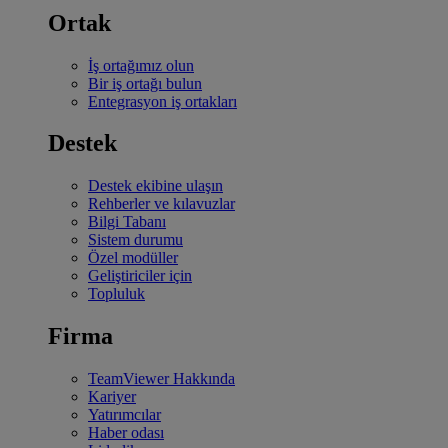
Ortak
İş ortağımız olun
Bir iş ortağı bulun
Entegrasyon iş ortakları
Destek
Destek ekibine ulaşın
Rehberler ve kılavuzlar
Bilgi Tabanı
Sistem durumu
Özel modüller
Geliştiriciler için
Topluluk
Firma
TeamViewer Hakkında
Kariyer
Yatırımcılar
Haber odası