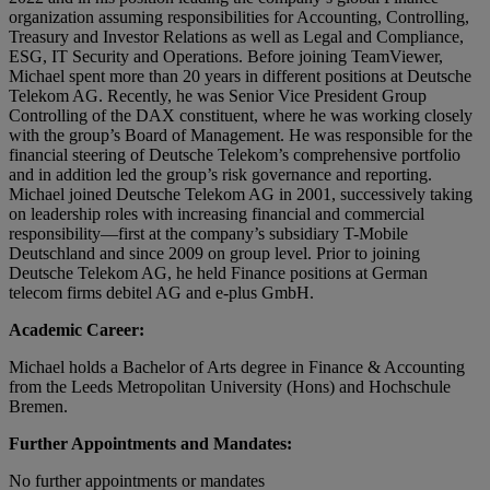
organization assuming responsibilities for Accounting, Controlling,
Treasury and Investor Relations as well as Legal and Compliance,
ESG, IT Security and Operations. Before joining TeamViewer,
Michael spent more than 20 years in different positions at Deutsche
Telekom AG. Recently, he was Senior Vice President Group
Controlling of the DAX constituent, where he was working closely
with the group’s Board of Management. He was responsible for the
financial steering of Deutsche Telekom’s comprehensive portfolio
and in addition led the group’s risk governance and reporting.
Michael joined Deutsche Telekom AG in 2001, successively taking
on leadership roles with increasing financial and commercial
responsibility—first at the company’s subsidiary T-Mobile
Deutschland and since 2009 on group level. Prior to joining
Deutsche Telekom AG, he held Finance positions at German
telecom firms debitel AG and e-plus GmbH.
Academic Career:
Michael holds a Bachelor of Arts degree in Finance & Accounting
from the Leeds Metropolitan University (Hons) and Hochschule
Bremen.
Further Appointments and Mandates:
No further appointments or mandates