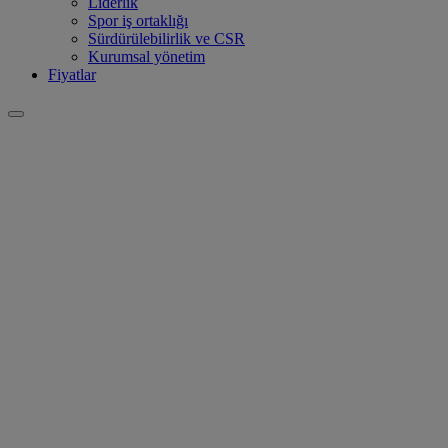
Liderlik
Spor iş ortaklığı
Sürdürülebilirlik ve CSR
Kurumsal yönetim
Fiyatlar