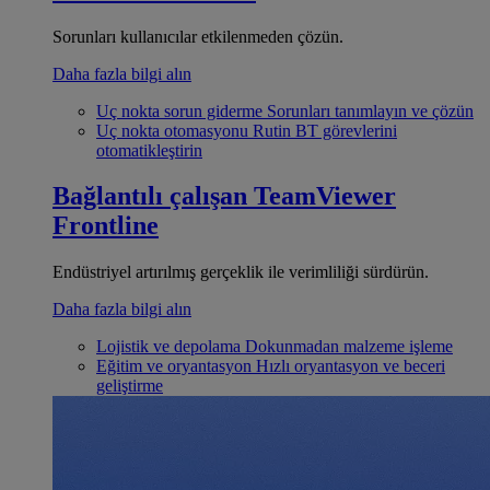
Sorunları kullanıcılar etkilenmeden çözün.
Daha fazla bilgi alın
Uç nokta sorun giderme
Sorunları tanımlayın ve çözün
Uç nokta otomasyonu
Rutin BT görevlerini
otomatikleştirin
Bağlantılı çalışan
TeamViewer
Frontline
Endüstriyel artırılmış gerçeklik ile verimliliği sürdürün.
Daha fazla bilgi alın
Lojistik ve depolama
Dokunmadan malzeme işleme
Eğitim ve oryantasyon
Hızlı oryantasyon ve beceri
geliştirme