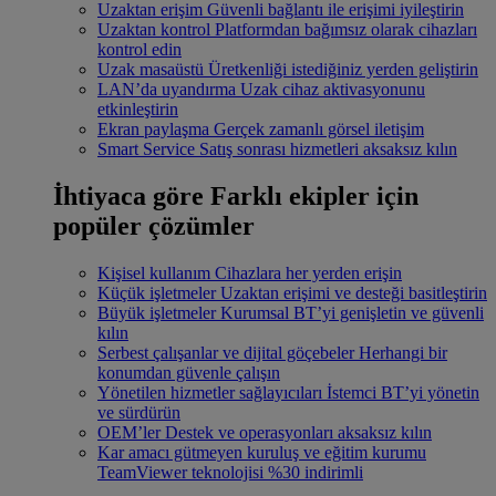
Uzaktan erişim
Güvenli bağlantı ile erişimi iyileştirin
Uzaktan kontrol
Platformdan bağımsız olarak cihazları
kontrol edin
Uzak masaüstü
Üretkenliği istediğiniz yerden geliştirin
LAN’da uyandırma
Uzak cihaz aktivasyonunu
etkinleştirin
Ekran paylaşma
Gerçek zamanlı görsel iletişim
Smart Service
Satış sonrası hizmetleri aksaksız kılın
İhtiyaca göre
Farklı ekipler için
popüler çözümler
Kişisel kullanım
Cihazlara her yerden erişin
Küçük işletmeler
Uzaktan erişimi ve desteği basitleştirin
Büyük işletmeler
Kurumsal BT’yi genişletin ve güvenli
kılın
Serbest çalışanlar ve dijital göçebeler
Herhangi bir
konumdan güvenle çalışın
Yönetilen hizmetler sağlayıcıları
İstemci BT’yi yönetin
ve sürdürün
OEM’ler
Destek ve operasyonları aksaksız kılın
Kar amacı gütmeyen kuruluş ve eğitim kurumu
TeamViewer teknolojisi %30 indirimli