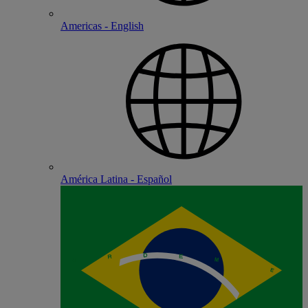
Americas - English
América Latina - Español