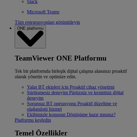
Slack
Microsoft Teams
Tüm entegrasyonları görüntüleyin
ONE platformu
TeamViewer ONE Platformu
Tek bir platformda birleşik dijital çalışma alanınızı proaktif
olarak yönetin ve optimize edin.
Yalın BT ekipleri için
Proaktif cihaz yönetimi
Sürtüşmesiz deneyim
Pürüzsüz ve kesintisiz dijital
deneyim
Sorunsuz BT operasyonu
Proaktif düzeltme ve
olağanüstü hizmet
Ekibimizle konuşun
Dönüşüme hazır mısınız?
Platformu keşfedin
Temel Özellikler