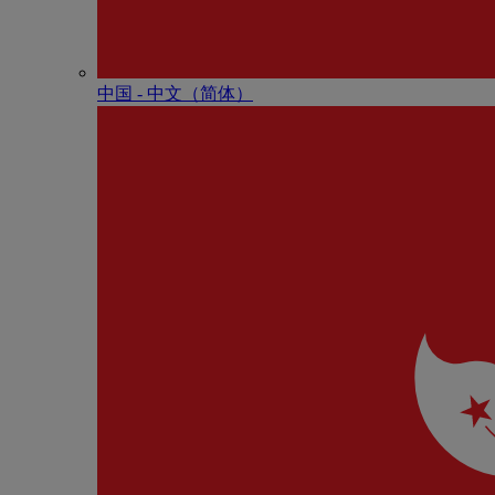
中国 - 中⽂（简体）