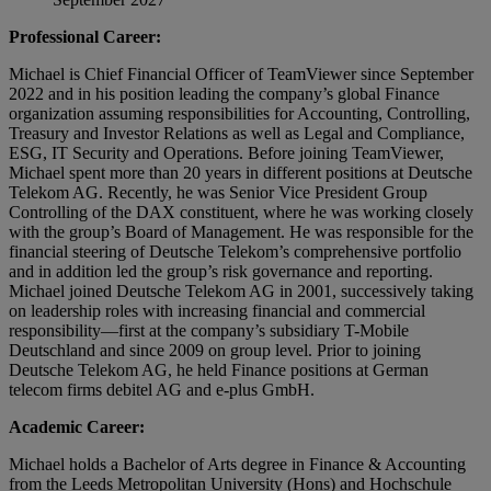
Professional Career:
Michael is Chief Financial Officer of TeamViewer since September
2022 and in his position leading the company’s global Finance
organization assuming responsibilities for Accounting, Controlling,
Treasury and Investor Relations as well as Legal and Compliance,
ESG, IT Security and Operations. Before joining TeamViewer,
Michael spent more than 20 years in different positions at Deutsche
Telekom AG. Recently, he was Senior Vice President Group
Controlling of the DAX constituent, where he was working closely
with the group’s Board of Management. He was responsible for the
financial steering of Deutsche Telekom’s comprehensive portfolio
and in addition led the group’s risk governance and reporting.
Michael joined Deutsche Telekom AG in 2001, successively taking
on leadership roles with increasing financial and commercial
responsibility—first at the company’s subsidiary T-Mobile
Deutschland and since 2009 on group level. Prior to joining
Deutsche Telekom AG, he held Finance positions at German
telecom firms debitel AG and e-plus GmbH.
Academic Career:
Michael holds a Bachelor of Arts degree in Finance & Accounting
from the Leeds Metropolitan University (Hons) and Hochschule